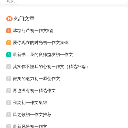
尾页
热门文章
H
冰糖葫芦初一作文5篇
1
爱你现在的时光初一作文集锦
2
最新书，我的良师益友初一作文
3
其实你不懂我的心初一作文（精选26篇）
4
微笑的魅力初一原创作文
5
再也没有初一精选作文
6
秋韵初一作文集锦
7
风之歌初一作文推荐
8
最新风铃初一作文
9