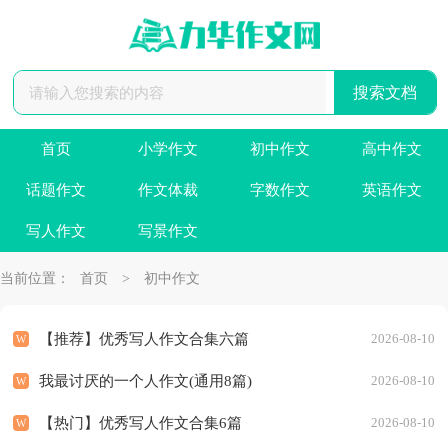
首页
小学作文
初中作文
高中作文
话题作文
作文体裁
字数作文
英语作文
写人作文
写景作文
当前位置：
首页
>
初中作文
【推荐】优秀写人作文合集六篇
2026-08-10
我最讨厌的一个人作文(通用8篇)
2026-08-10
【热门】优秀写人作文合集6篇
2026-08-10