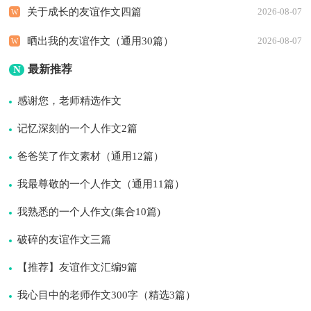
关于成长的友谊作文四篇
2026-08-07
晒出我的友谊作文（通用30篇）
2026-08-07
最新推荐
N
感谢您，老师精选作文
记忆深刻的一个人作文2篇
爸爸笑了作文素材（通用12篇）
我最尊敬的一个人作文（通用11篇）
我熟悉的一个人作文(集合10篇)
破碎的友谊作文三篇
【推荐】友谊作文汇编9篇
我心目中的老师作文300字（精选3篇）