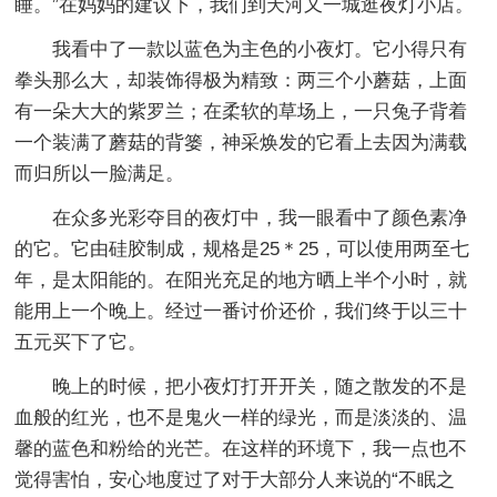
睡。”在妈妈的建议下，我们到天河又一城逛夜灯小店。
我看中了一款以蓝色为主色的小夜灯。它小得只有
拳头那么大，却装饰得极为精致：两三个小蘑菇，上面
有一朵大大的紫罗兰；在柔软的草场上，一只兔子背着
一个装满了蘑菇的背篓，神采焕发的它看上去因为满载
而归所以一脸满足。
在众多光彩夺目的夜灯中，我一眼看中了颜色素净
的它。它由硅胶制成，规格是25＊25，可以使用两至七
年，是太阳能的。在阳光充足的地方晒上半个小时，就
能用上一个晚上。经过一番讨价还价，我们终于以三十
五元买下了它。
晚上的时候，把小夜灯打开开关，随之散发的不是
血般的红光，也不是鬼火一样的绿光，而是淡淡的、温
馨的蓝色和粉给的光芒。在这样的环境下，我一点也不
觉得害怕，安心地度过了对于大部分人来说的“不眠之