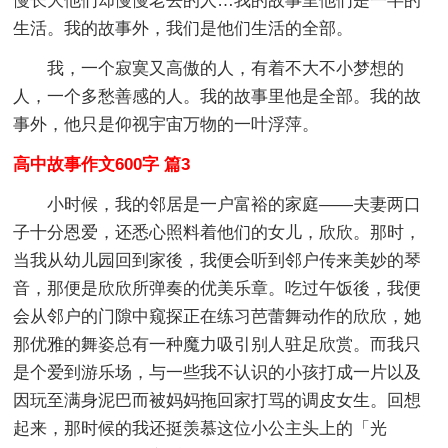
慢长大他们却慢慢老去的人…我的故事里他们是一半的
生活。我的故事外，我们是他们生活的全部。
我，一个寂寞又高傲的人，有着不大不小梦想的
人，一个多愁善感的人。我的故事里他是全部。我的故
事外，他只是仰视宇宙万物的一叶浮萍。
高中故事作文600字 篇3
小时候，我的邻居是一户富裕的家庭——夫妻两口
子十分恩爱，还悉心照料着他们的女儿，欣欣。那时，
当我从幼儿园回到家後，我便会听到邻户传来美妙的琴
音，那便是欣欣所弹奏的优美乐章。吃过午饭後，我便
会从邻户的门隙中窥探正在练习芭蕾舞动作的欣欣，她
那优雅的舞姿总有一种魔力吸引别人驻足欣赏。而我只
是个爱到游乐场，与一些我不认识的小孩打成一片以及
因玩至满身泥巴而被妈妈拖回家打骂的调皮女生。回想
起来，那时候的我还挺羡慕这位小公主头上的「光