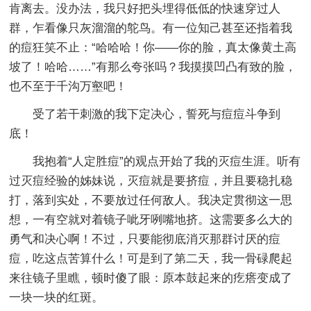
肯离去。没办法，我只好把头埋得低低的快速穿过人
群，乍看像只灰溜溜的鸵鸟。有一位知己甚至还指着我
的痘狂笑不止：“哈哈哈！你——你的脸，真太像黄土高
坡了！哈哈……”有那么夸张吗？我摸摸凹凸有致的脸，
也不至于千沟万壑吧！
受了若干刺激的我下定决心，誓死与痘痘斗争到
底！
我抱着“人定胜痘”的观点开始了我的灭痘生涯。听有
过灭痘经验的姊妹说，灭痘就是要挤痘，并且要稳扎稳
打，落到实处，不要放过任何敌人。我决定贯彻这一思
想，一有空就对着镜子呲牙咧嘴地挤。这需要多么大的
勇气和决心啊！不过，只要能彻底消灭那群讨厌的痘
痘，吃这点苦算什么！可是到了第二天，我一骨碌爬起
来往镜子里瞧，顿时傻了眼：原本鼓起来的疙瘩变成了
一块一块的红斑。