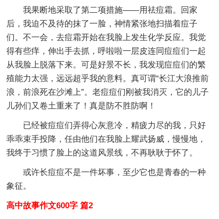
我果断地采取了第二项措施——用祛痘霜。回家
后，我迫不及待的抹了一脸，神情紧张地扫描着痘子
们。不一会，去痘霜开始在我脸上发生化学反应。我觉
得有些痒，伸出手去抓，呼啦啦一层皮连同痘痘们一起
从我脸上脱落下来。可是好景不长，我发现痘痘们的繁
殖能力太强，远远超乎我的意料。真可谓“长江大浪推前
浪，前浪死在沙滩上”。老痘痘们刚被我消灭，它的儿子
儿孙们又卷土重来了！真是防不胜防啊！
已经被痘痘们弄得心灰意冷，精疲力尽的我，只好
乖乖束手投降，任由他们在我脸上耀武扬威，慢慢地，
我终于习惯了脸上的这道风景线，不再耿耿于怀了。
或许长痘痘不是一件坏事，至少它也是青春的一种
象征。
高中故事作文600字 篇2