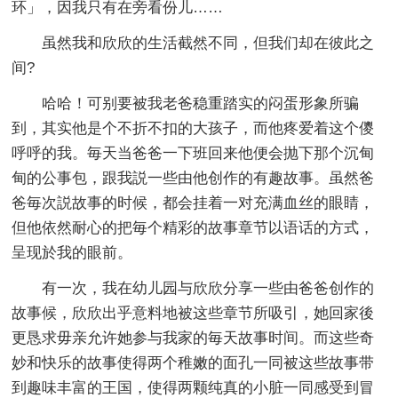
环」，因我只有在旁看份儿……
虽然我和欣欣的生活截然不同，但我们却在彼此之
间?
哈哈！可别要被我老爸稳重踏实的闷蛋形象所骗
到，其实他是个不折不扣的大孩子，而他疼爱着这个儍
呼呼的我。毎天当爸爸一下班回来他便会抛下那个沉甸
甸的公事包，跟我説一些由他创作的有趣故事。虽然爸
爸毎次説故事的时候，都会挂着一对充满血丝的眼睛，
但他依然耐心的把毎个精彩的故事章节以语话的方式，
呈现於我的眼前。
有一次，我在幼儿园与欣欣分享一些由爸爸创作的
故事候，欣欣出乎意料地被这些章节所吸引，她回家後
更恳求毋亲允许她参与我家的毎天故事时间。而这些奇
妙和快乐的故事使得两个稚嫩的面孔一同被这些故事带
到趣味丰富的王国，使得两颗纯真的小脏一同感受到冒