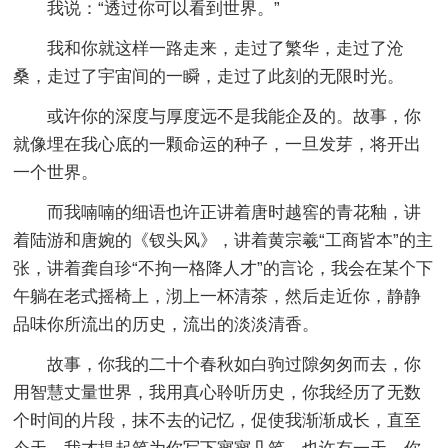
我说：“透过你可以看到世界。”
我和你就这样一路走来，走过了繁华，走过了沧
桑，走过了宇宙间的一瞬，走过了此刻的无限时光。
或许你的深度与厚度远不是我能企及的。故事，你
就像埋在我心底的一颗命运的种子，一旦发芽，将开出
一个世界。
而我喃喃的细语也许正讲着唐时越窖的青花釉，讲
着陆游和唐婉的《钗头风》，讲着黄宗羲“工商皆本”的主
张，讲着龚自珍“不拘一格降人才”的言论，我会在某个下
午躺在老式摇椅上，沏上一杯清茶，然后走近你，静静
品味你所流出的历史，流出的淡淡清香。
故事，你我的二十个春秋如白驹过隙匆匆而去，你
用智慧丈量世界，我用真心聆听历史，你我经历了无数
个时间的片段，抹不去的记忆，促使我渐渐成长，直至