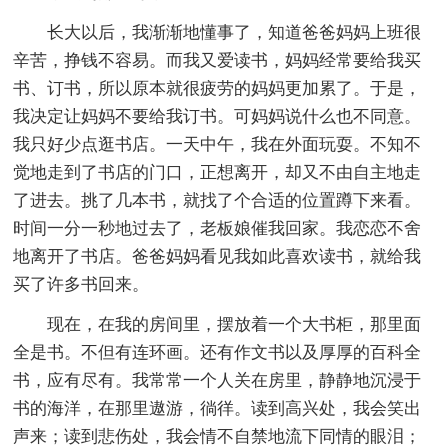
长大以后，我渐渐地懂事了，知道爸爸妈妈上班很
辛苦，挣钱不容易。而我又爱读书，妈妈经常要给我买
书、订书，所以原本就很疲劳的妈妈更加累了。于是，
我决定让妈妈不要给我订书。可妈妈说什么也不同意。
我只好少点逛书店。一天中午，我在外面玩耍。不知不
觉地走到了书店的门口，正想离开，却又不由自主地走
了进去。挑了几本书，就找了个合适的位置蹲下来看。
时间一分一秒地过去了，老板娘催我回家。我恋恋不舍
地离开了书店。爸爸妈妈看见我如此喜欢读书，就给我
买了许多书回来。
现在，在我的房间里，摆放着一个大书柜，那里面
全是书。不但有连环画。还有作文书以及厚厚的百科全
书，应有尽有。我常常一个人关在房里，静静地沉浸于
书的海洋，在那里遨游，徜徉。读到高兴处，我会笑出
声来；读到悲伤处，我会情不自禁地流下同情的眼泪；