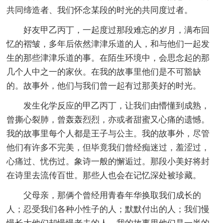
共同缔造者、我们怀念某段的时光的共同度过者。
好友甲乙丙丁，一起度过那段难忘的岁月，满布回
忆的褶皱，多年后依然津津乐道的人，和与他们一起发
生的那些津津乐道的事。在陌生环境中，会思念起的那
几个人中之一的家伙。在我的故事里他们是不可豁缺
的。故事外，他们与我们曾一起有过那美好的时光。
发生化学反应的甲乙丙丁，让我们由懵懂到成熟，
曾撕心裂肺，曾轰轰烈烈，亦或者甜蜜又心痛的遗憾。
我的故事里每个人都是王子与公主。我的故事外，尽管
他们有许多不完美，但毕竟我们曾经痴迷过，羞涩过，
心痛过、忧伤过。象诗一般的懈逅过。那段小美好将封
在诗里去流传百世。那些人也会在记忆深处被珍藏。
父母亲，那俩个曾经用青春年华换取我们成长的
人；忍受我们各种小性子的人；默默付出的人；我们慢