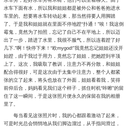
水车旁，还好水车旁有木椅，他们可以坐着聊天。由于
水车下面有水，所以我和姐姐都是被外公和爸爸抱进水
车里的。想要将水车转动起来，那当然得要人用脚踏
了。于是我和姐姐就在里面不停地蹬“扑通！”唉！我这倒
霉鬼，竟然为了拍照，忘记了自己不在平地上，所以迈
出了一步，踏进了水里，我很不服气，所以连着蹬了好
几下.”啊！快停下来！“欧mygod!”我竟然忘记姐姐还没开
始蹬，由于我过于用力，竟然忘了姐姐，把她蹬到半顶
上了。这次，我吸取了教训，注意力不再分散，和姐姐
配合得很好，可是这次由于太集中注意力，整个人都紧
张的立了起来，将头也放在了外面，姐姐看着我，笑得
前仰后合，妈妈看见我们这个样子，抓住时机“咔嚓”的留
住了这一瞬间，于是这张照片便永久的保留在我的相册
里了。
每当看见这张照片时，我的心都跟着激动了起来，
可是时光总会悄悄地从我们脚边溜过，从手指间滑过，