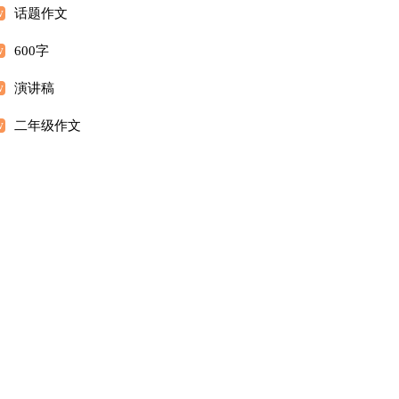
话题作文
600字
演讲稿
二年级作文