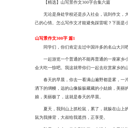
【精选】山写景作文300字合集六篇
无论是身处学校还是步入社会，说到作文，
己的心情。怎么写作文才能避免踩雷呢？下面是小
山写景作文300字 篇1
同学们，你们肯定去过中国许多的名山大川
一起游览一个普通的不能再普通的一座家乡
会大吃一惊吧。我这就带你们一起去欣赏家乡的
春天的早晨，你去一看满山遍野都是雾，一
洒下的绸幔，远的山像躲躲藏藏的小姑娘，美丽
娘，美丽极了，这就是春天的早晨。
夏天，我到山上抓松鼠，累了，就躲在山上
鼠为我捶背，大叔给我遮挡，正享受。