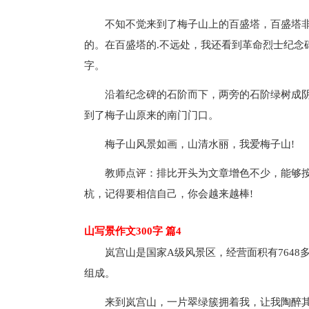
不知不觉来到了梅子山上的百盛塔，百盛塔
的。在百盛塔的.不远处，我还看到革命烈士纪念
字。
沿着纪念碑的石阶而下，两旁的石阶绿树成
到了梅子山原来的南门门口。
梅子山风景如画，山清水丽，我爱梅子山!
教师点评：排比开头为文章增色不少，能够
杭，记得要相信自己，你会越来越棒!
山写景作文300字 篇4
岚宫山是国家A级风景区，经营面积有764
组成。
来到岚宫山，一片翠绿簇拥着我，让我陶醉