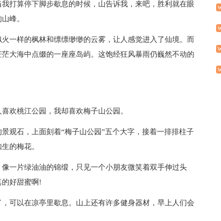
当我打算停下脚步歇息的时候，山告诉我，来吧，胜利就在眼
的山峰。
似火一样的枫林和缥缥缈缈的云雾，让人感觉进入了仙境。而
茫茫大海中点缀的一座座岛屿。这饱经狂风暴雨仍巍然不动的
人喜欢桃江公园，我却喜欢梅子山公园。
景观石，上面刻着“梅子山公园”五个大字，接着一排排柱子
如生的梅花。
，像一片绿油油的锦缎，只见一个小朋友微笑着双手伸过头
的好甜蜜啊!
了，可以在凉亭里歇息。山上还有许多健身器材，早上人们会