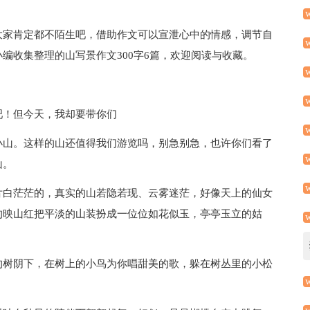
大家肯定都不陌生吧，借助作文可以宣泄心中的情感，调节自
编收集整理的山写景作文300字6篇，欢迎阅读与收藏。
吧！但今天，我却要带你们
小山。这样的山还值得我们游览吗，别急别急，也许你们看了
山。
片白茫茫的，真实的山若隐若现、云雾迷茫，好像天上的仙女
的映山红把平淡的山装扮成一位位如花似玉，亭亭玉立的姑
的树阴下，在树上的小鸟为你唱甜美的歌，躲在树丛里的小松