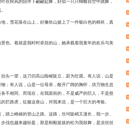
树叶在秋风的陪伴下翩翩起舞，好似一只只蝴蝶自空中跳舞，
毯。
白地，雪花落在山上，好像给山披上了一件银白色的棉袄，真
的景色。着就是我时时牵挂的山，她承载着我童年的欢乐与美
，抬头一望，这刀仞高山险峻陡立，蔚为壮观。有人说，山是
万物；有人说，山是一位母亲，敞开广阔的胸怀，供万物生息
装各不相同。而现在，在我面前的，不是威严的巨人，不是慈
猛的拦路虎，征服这座山，对我来说，是一个巨大的考验。
索，踏上崎岖的登山之路。这路，坎坷陡峭又漫长，我一步、
，步伐也越来越轻盈，那是刚毅挺拔的松为我鼓舞，是凉丝丝