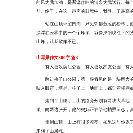
的风为我加油，是潺潺作响的清泉为我送行。每
前。终于，在这一声声的鼓舞中，我登上了最高
站在山顶环望四周，只见郁郁葱葱的松林，
漂浮在云雾中的一个个峰顶，就像夕阳映红下的
山峰，让我敬佩不已。
山写景作文300字 篇3
有人喜欢滨江公园，有人喜欢杰友公园，有
跨进梅子山公园，第一眼看见的是一块巨大的
映入眼帘，墙是、柱子上、地面上，都刻着栩栩
走到半山腰，上山的路旁分别有两块大草地
顶，向两边张开，他的妈妈正在给他拍照留恋，真
走到山顶，山上有很多凉亭，如果这时你累
来梅子山晨练。