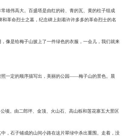
非常雄伟高大。百盛塔是由红的砖、青的瓦、黄的柱子组成
碑和革命烈士之墓，纪念碑上刻着许许多多的革命烈士的名
阴，像是给梅子山披上了一件绿色的衣服，一会儿，我们就来
按照一定的顺序描写出，美丽的公园——梅子山的景色。晨
8多公顷。由二郎坪、金顶、火山石、高山栎和莲花寨五大景区
其中，石子铺成的山间小路在这片翠绿中杀出重围。走着，没