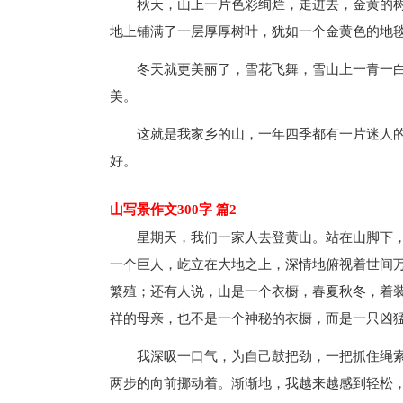
秋天，山上一片色彩绚烂，走进去，金黄的
地上铺满了一层厚厚树叶，犹如一个金黄色的地
冬天就更美丽了，雪花飞舞，雪山上一青一
美。
这就是我家乡的山，一年四季都有一片迷人
好。
山写景作文300字 篇2
星期天，我们一家人去登黄山。站在山脚下
一个巨人，屹立在大地之上，深情地俯视着世间
繁殖；还有人说，山是一个衣橱，春夏秋冬，着
祥的母亲，也不是一个神秘的衣橱，而是一只凶
我深吸一口气，为自己鼓把劲，一把抓住绳
两步的向前挪动着。渐渐地，我越来越感到轻松