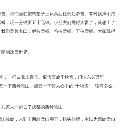
滑雪。我们坐在塑料垫子上从高处往低处滑雪。有时候摔个跟
雪橇，玩一分钟要五十元钱。小朋友们觉得太贵了，就想出了
。我们美其名曰：妈拉雪橇、爸拉雪橇、哥拉雪橇。大家玩得
美丽的冰雪世界。
翠柳，一行白鹭上青天。窗含西岭千秋雪，门泊东吴万里
览一下西岭雪山，感受一下诗人心中的“千秋雪”，该有多么
，几家人一起去了成都的西岭雪山。
崇山峻岭，来到了西岭雪山脚下，抬头仰望，本以为西岭雪山