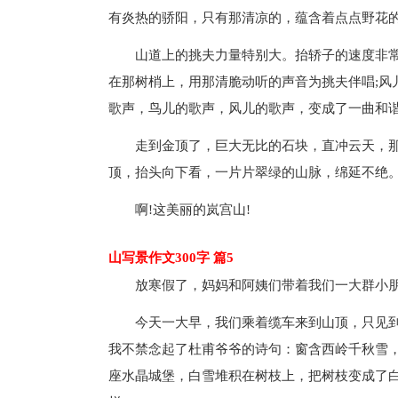
有炎热的骄阳，只有那清凉的，蕴含着点点野花
山道上的挑夫力量特别大。抬轿子的速度非
在那树梢上，用那清脆动听的声音为挑夫伴唱;风
歌声，鸟儿的歌声，风儿的歌声，变成了一曲和
走到金顶了，巨大无比的石块，直冲云天，
顶，抬头向下看，一片片翠绿的山脉，绵延不绝
啊!这美丽的岚宫山!
山写景作文300字 篇5
放寒假了，妈妈和阿姨们带着我们一大群小
今天一大早，我们乘着缆车来到山顶，只见
我不禁念起了杜甫爷爷的诗句：窗含西岭千秋雪
座水晶城堡，白雪堆积在树枝上，把树枝变成了