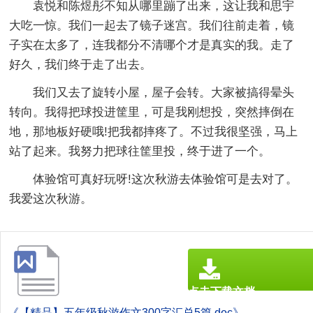
袁悦和陈煜彤不知从哪里蹦了出来，这让我和思宇
大吃一惊。我们一起去了镜子迷宫。我们往前走着，镜
子实在太多了，连我都分不清哪个才是真实的我。走了
好久，我们终于走了出去。
我们又去了旋转小屋，屋子会转。大家被搞得晕头
转向。我得把球投进筐里，可是我刚想投，突然摔倒在
地，那地板好硬哦!把我都摔疼了。不过我很坚强，马上
站了起来。我努力把球往筐里投，终于进了一个。
体验馆可真好玩呀!这次秋游去体验馆可是去对了。
我爱这次秋游。
点击下载文档
文档为doc格式
《【精品】五年级秋游作文300字汇总5篇.doc》