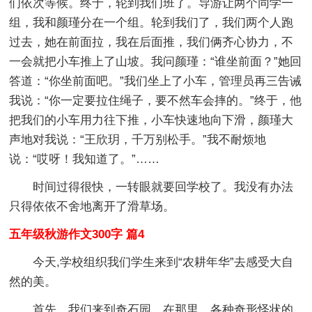
们依次等候。终于，轮到我们班了。导游让两个同学一
组，我和颜瑾分在一个组。轮到我们了，我们两个人跑
过去，她在前面拉，我在后面推，我们俩齐心协力，不
一会就把小车推上了山坡。我问颜瑾：“谁坐前面？”她回
答道：“你坐前面吧。”我们坐上了小车，管理员再三告诫
我说：“你一定要拉住绳子，要不然车会摔的。”终于，他
把我们的小车用力往下推，小车快速地向下滑，颜瑾大
声地对我说：“王欣玥，千万别松手。”我不耐烦地
说：“哎呀！我知道了。”……
时间过得很快，一转眼就要回学校了。我没有办法
只得依依不舍地离开了滑草场。
五年级秋游作文300字 篇4
今天,学校组织我们学生来到“农耕年华”去感受大自
然的美。
首先，我们来到奇石园。在那里，各种奇形怪状的