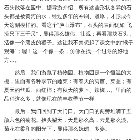
石头散落在园中。据导游介绍，所有这些形状各异的石
头都是被黄河的水，经过多年的冲刷、雕琢，才形成今
天这副模样的。看这个“庐山瀑布”，石头的表面犹如“飞
流只下三千尺”，显得那么雄伟、壮观；再看那块石头，
活像一个顽皮的猴子。这让我不禁想起了课文中的“猴子
观海”；喔！这一个像一条，仿佛在找一个过冬的好地
方…。
然后，我们游览了植物园。植物园是一个恒温的大
棚，里面有各种季节的蔬菜：有春天的莴苣、菜薹；有
夏天的丝瓜、西红柿；有秋天的萝卜、辣椒…。里面的
品种这么多，就像现在的丰收季节一样。
最后，我们回到了大门口。大门口的两旁堆满了五
颜六色的菊花。抬头望天，天是那么高，云是那么淡。
菊花在柔和的阳光下，显得那么妩媚、多姿。