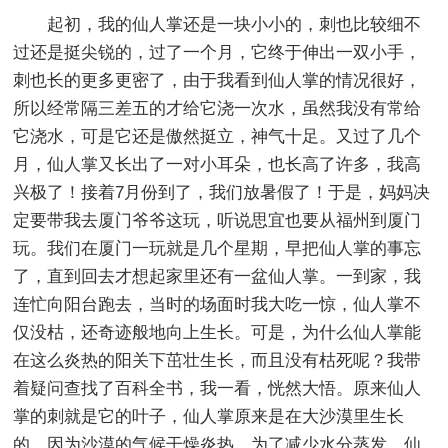
起初，我的仙人掌还是一块小小的，刺也比较细不
过还是挺尖锐的，过了一个月，它终于伸出一双小手，
刺也长的更多更密了，由于我看到仙人掌的情况很好，
所以经常隔三差五的才给它浇一次水，虽然我没有常给
它浇水，可是它还是傲然挺立，神气十足。又过了几个
月，仙人掌又长出了一对小耳朵，也长高了许多，我高
兴极了！接着7月份到了，我们放暑假了！于是，妈妈决
定要带我去厦门爷爷这玩，听说思宜也要从福州到厦门
玩。我们在厦门一玩就是几个星期，早把仙人掌的事忘
了，直到回去才想起家里还有一盆仙人掌。一到家，我
连忙向阳台跑去，当时的场面时我大吃一惊，仙人掌不
仅没枯，还奇迹般地向上生长。可是，为什么仙人掌能
在这么炎热的阳关下茁壮生长，而且没有枯死呢？我带
着疑问查找了百科全书，我一看，恍然大悟。原来仙人
掌的刺就是它的叶子，仙人掌原来是在大沙漠里生长
的，因为沙漠的气候干燥炎热，为了减少水分蒸发，仙