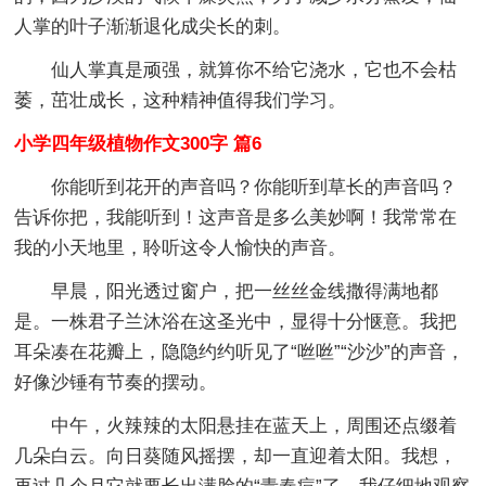
人掌的叶子渐渐退化成尖长的刺。
仙人掌真是顽强，就算你不给它浇水，它也不会枯
萎，茁壮成长，这种精神值得我们学习。
小学四年级植物作文300字 篇6
你能听到花开的声音吗？你能听到草长的声音吗？
告诉你把，我能听到！这声音是多么美妙啊！我常常在
我的小天地里，聆听这令人愉快的声音。
早晨，阳光透过窗户，把一丝丝金线撒得满地都
是。一株君子兰沐浴在这圣光中，显得十分惬意。我把
耳朵凑在花瓣上，隐隐约约听见了“咝咝”“沙沙”的声音，
好像沙锤有节奏的摆动。
中午，火辣辣的太阳悬挂在蓝天上，周围还点缀着
几朵白云。向日葵随风摇摆，却一直迎着太阳。我想，