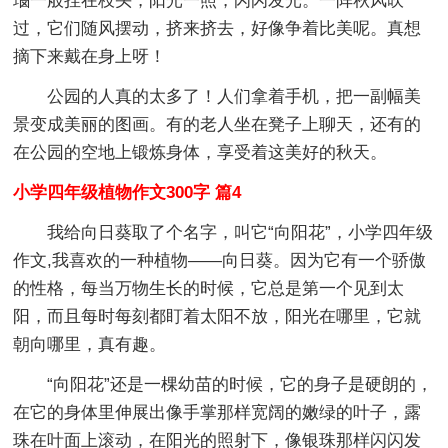
瑙一般挂在枝头，阳光一照，闪闪发光。一阵秋风吹
过，它们随风摆动，挤来挤去，好像争着比美呢。真想
摘下来戴在身上呀！
公园的人真的太多了！人们拿着手机，把一副幅美
景变成美丽的图画。有的老人坐在凳子上聊天，还有的
在公园的空地上锻炼身体，享受着这美好的秋天。
小学四年级植物作文300字 篇4
我给向日葵取了个名字，叫它“向阳花”，小学四年级
作文,我喜欢的一种植物——向日葵。因为它有一个骄傲
的性格，每当万物生长的时候，它总是第一个见到太
阳，而且每时每刻都盯着太阳不放，阳光在哪里，它就
朝向哪里，真有趣。
“向阳花”还是一棵幼苗的时候，它的身子是硬朗的，
在它的身体里伸展出像手掌那样宽阔的嫩绿的叶子，露
珠在叶面上滚动，在阳光的照射下，像银珠那样闪闪发