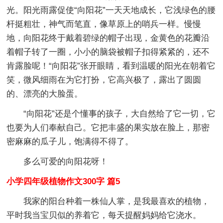
光。阳光雨露促使“向阳花”一天天地成长，它浅绿色的腰
杆挺粗壮，神气而笔直，像草原上的哨兵一样。慢慢
地，向阳花终于戴着碧绿的帽子出现，金黄色的花瓣沿
着帽子转了一圈，小小的脑袋被帽子扣得紧紧的，还不
肯露脸呢！“向阳花”张开眼睛，看到温暖的阳光在朝着它
笑，微风细雨在为它打扮，它高兴极了，露出了圆圆
的、漂亮的大脸蛋。
“向阳花”还是个懂事的孩子，大自然给了它一切，它
也要为人们奉献自己。它把丰盛的果实放在脸上，那密
密麻麻的瓜子儿，饱满得不得了。
多么可爱的向阳花呀！
小学四年级植物作文300字 篇5
我家的阳台种着一株仙人掌，是我最喜欢的植物，
平时我当宝贝似的养着它，每天提醒妈妈给它浇水。