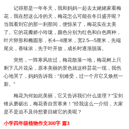
记得那是一年冬天，我和妈妈一起去太姥姥家看梅
花，我在想这么冷的天，梅花怎么可能在冬日盛开呢？
当我看到它的那一刹那间，便惊呆了，梅花实在太美
了。它的花瓣娇小玲珑，颜色分别为红色和白色两种，
叶片卵形和椭圆形，长4—8厘米，宽2.5—5厘米，先端
尾尖，香味浓，先于叶开放，成长时逐渐脱落。
突然，一阵寒风吹过，梅花散落一地，梅花树上只
剩下几片花朵，原本美丽的景色就这样昙花一现，我伤
心地哭了，妈妈告诉我：“别难受，过一个月它又焕然一
新。”
梅花为何如此美丽，它又告诉我们什么道理？“宝剑
锋从磨砺出，梅花香自苦寒来！”经我这么一介绍，大家
是不是迫不及待想要目睹它的美呢？
小学四年级植物作文300字 篇3