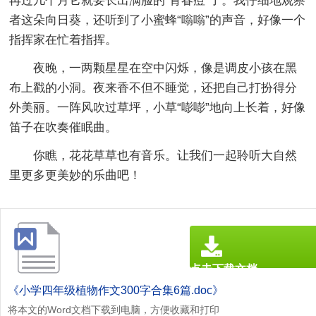
再过几个月它就要长出满脸的“青春痘”了。我仔细地观察
者这朵向日葵，还听到了小蜜蜂“嗡嗡”的声音，好像一个
指挥家在忙着指挥。
夜晚，一两颗星星在空中闪烁，像是调皮小孩在黑
布上戳的小洞。夜来香不但不睡觉，还把自己打扮得分
外美丽。一阵风吹过草坪，小草“嘭嘭”地向上长着，好像
笛子在吹奏催眠曲。
你瞧，花花草草也有音乐。让我们一起聆听大自然
里更多更美妙的乐曲吧！
点击下载文档
文档为doc格式
《小学四年级植物作文300字合集6篇.doc》
将本文的Word文档下载到电脑，方便收藏和打印