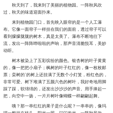
秋天到了，我来到了美丽的植物园。一阵秋风吹
过，秋天的味道迎面扑来。
来到植物园门口，首先映入眼帘的是一个人工瀑
布。它像一面帘子一样挂在我们的面前，透过帘子可以
看到朦朦胧胧的树木，真是太美了。瀑布不断地往下
流，发出一阵阵哗啦啦的声响，那声音清脆悦耳，美妙
动听。
树木被染上了五彩缤纷的颜色。银杏树的叶子黄黄
的，像一把把小扇子；枫树的叶子红红的，像一枚枚邮
票；栾树的`的树上还挂满了无数个小灯笼，粉红色的，
非常可爱。树下堆满了五颜六色的树叶，我好奇地用脚
踩了踩，软绵绵的，还发出沙沙沙的声音。用手捧起一
把，向空中一扬，一片片树叶像蝴蝶一样翩翩起舞。
咦？那一串红红的果子是什么呢？一串串的，像玛