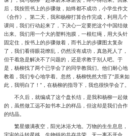
课了，我与杨柳一起琢磨来琢磨去，终不得结果。回家
后，我按照书上的步骤做，始终都不成功，小学生作文
《合作》。第二天，我和杨柳打算合作完成，利用几个
课间，我们行动起来了，下决心一定要把这个中国结做
出来。我们用一个大的塑料泡膜，一根红绳，用大头针
固定住，按书上的步骤做着，而书上的步骤图太复杂
了，我们看得眼花缭乱，仍然没有成功，真急死人了，
但干着急是解决不了问题的，还是求教于别人吧。于
是，杨柳找了两个已学会了的同学教我们。他们耐心地
教着，我们专心地学着。忽然，杨柳恍然大悟了“原来如
此，我明白了！”，在杨柳的指导下，我也很快学会了。
不久后，就编成了这个盘长结，是我和杨柳一起做
的，虽然做工远不如书本上的样品，但这却是我们合作
的结晶。
繁星缀满夜空，阳光沐浴大地。万物的生生息息，
宇宙的斗转星移，生物链的共存共荣，无一离不开合