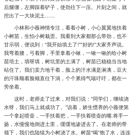
后腿绷，左脚踩着铲子，使劲往下一压。片刻之间，就
挖出了一大块泥土……
小林和小薇神情专注，看着小树，小心翼翼地扶着
小树苗，生怕小树栽歪。我看到大家都那么带劲，也不
甘示弱，便说到：“我开始填土了!”“好的!”大家齐声说。
我弯着腰，弓着脚，手里拿着小锹，一锹一锹的给小树
苗培土，填呀填，树坑里的土满了，树苗已稳稳当当地
站住了。我们卖力地干着，脸上的汗水满是淋漓，豆大
的汗珠顺着脸颊直往下淌，个个累得气喘吁吁，都在一
旁坐着。
这时，老师走了过来，对我们说：“同学们，继续浇
水呀，我们马上就成功了。”说着，娇生惯养的小薇便第
一个拿起喷壶，一手扶着把，一手扶着喷壶的嘴.将手一
扬，水慢慢地倒进土里，缓缓地渗进去了。在老师的带
领下，我们也陆续为小树浇了水。树苗“喝”饱了水，连连