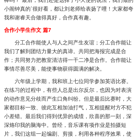
棒吗？”最后，我们还是选择了小天使的说法，我们做的
小闹钟真的`很好看，都让刘老师给表扬了哩！大家都夸
我和谢睿天合做得真好，合作真有趣。
合作小学生作文 篇7
分工合作能使人与人之间产生友谊；分工合作能让
我们了解到团结力量大的真谛。共同把海报完成是合
作；共同努力把教室清洁得一干二净是合作。合作能让
事情尽善尽美，能使事物获得圆满的解决。
六年级上学期，我和班上七位同学参加英语比赛。
在练习的过程中，有些人总是出尔反尔，也因为对表演
的动作意见分歧而产生口角纠纷。但是最后比赛时，大
家都目标一致、彼此互相加油打气，互相提醒对方不犯
小差错。最后我们得到优异的成绩，欣喜的那一刻，深
深烙印我的脑海中。曾经，音乐课有项作业是拍摄短
片，我们这组一起编剧、剪接，利用各种程序效果，使