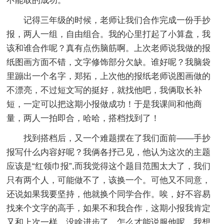
不能取的成功。
记得三年级的时候，老师让我们合作完成一份手抄
报，两人一组，自由组合。我的心里打起了小算盘，我
该和谁合作呢？真有点伤脑筋啊。上次老师说我做的报
纸图画方面不错，文字修饰部分欠缺。谁好呢？我脑袋
里蹦出一个名字，郑拓，上次他的报纸老师说图画做的
不漂亮，不过短文写的挺好，就找他吧，我俩取长补
短，一定可以把这期小报做成功！于是我课间和他商
量，两人一拍即合，哈哈，搭档找到了！
找到搭档后，又一个难题摆在了我们面前——手抄
报写什么内容好呢？我俩各抒己见，他认为这次的主题
应该是“红领巾报”,而我觉得这个题目范围太大了，我们
只有两个人，可能做不了，该换一个。可他又不同意，
还说如果我要坚持，他就换个同学合作。唉，好不容易
找来个文字的高手，如果不和我合作，这期小报我肯定
又和上次一样，没啥进步了。怎么才能说服他呢。我想