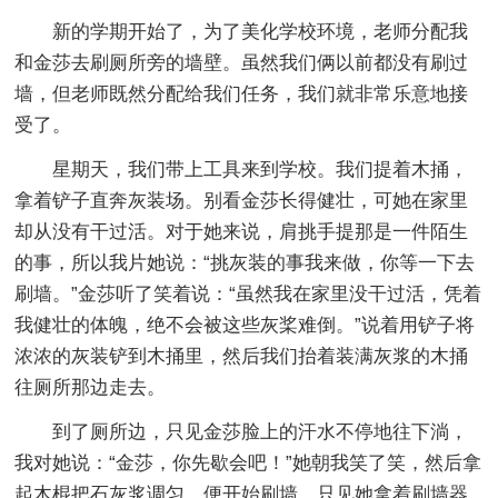
新的学期开始了，为了美化学校环境，老师分配我
和金莎去刷厕所旁的墙壁。虽然我们俩以前都没有刷过
墙，但老师既然分配给我们任务，我们就非常乐意地接
受了。
星期天，我们带上工具来到学校。我们提着木捅，
拿着铲子直奔灰装场。别看金莎长得健壮，可她在家里
却从没有干过活。对于她来说，肩挑手提那是一件陌生
的事，所以我片她说：“挑灰装的事我来做，你等一下去
刷墙。”金莎听了笑着说：“虽然我在家里没干过活，凭着
我健壮的体魄，绝不会被这些灰桨难倒。”说着用铲子将
浓浓的灰装铲到木捅里，然后我们抬着装满灰浆的木捅
往厕所那边走去。
到了厕所边，只见金莎脸上的汗水不停地往下淌，
我对她说：“金莎，你先歇会吧！”她朝我笑了笑，然后拿
起木棍把石灰浆调匀，便开始刷墙。只见她拿着刷墙器