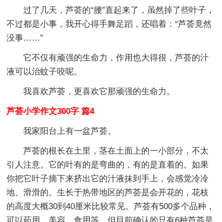
过了几天，芦荟的“腰”直起来了，虽然掉了些叶子，
不过都是小事，我开心得手舞足蹈，还唱着：“芦荟竟然
没事……”
它不仅有顽强的生命力，作用也大得很，芦荟的汁
液可以治蚊子咬呢。
我喜欢芦荟，更喜欢它那顽强的生命力。
芦荟小学作文300字 篇4
我家阳台上有一盆芦荟。
芦荟的根长在土里，茎在土面上的一小部分，不太
引人注意。它的叶有的是弯曲的，有的是直着的。如果
你把它叶子摘下来挤出它的汁液抹到手上，会感觉冷冷
地、滑滑的。生长于热带地区的芦荟是会开花的，花枝
的高度大概30到40厘米比较常见。芦荟有500多个品种，
可以药用，美容、食用等。但目前确认的只有6种芦荟是