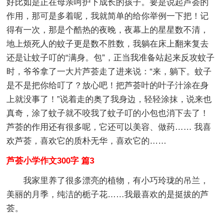
好比如是正在母亲呵护下成长的孩子。要是说起芦荟的
作用，那可是多着呢，我就简单的给你举例一下把！记
得有一次，那是个酷热的夜晚，夜幕上的星星数不清，
地上烦死人的蚊子更是数不胜数，我躺在床上翻来复去
还是让蚊子叮的“满身。包”，正当我准备站起来反攻蚊子
时，爷爷拿了一大片芦荟走了进来说：“来，躺下。蚊子
是不是把你给叮了？放心吧！把芦荟叶的叶子汁涂在身
上就没事了！”说着走的奥了我身边，轻轻涂抹，说来也
真奇，涂了蚊子就不咬我了蚊子叮的小包也消下去了！
芦荟的作用还有很多呢，它还可以美容、做药…… 我喜
欢芦荟，喜欢它的质朴无华，喜欢它的……
芦荟小学作文300字 篇3
我家里养了很多漂亮的植物，有小巧玲珑的吊兰，
美丽的月季，纯洁的栀子花……我最喜欢的是挺拔的芦
荟。