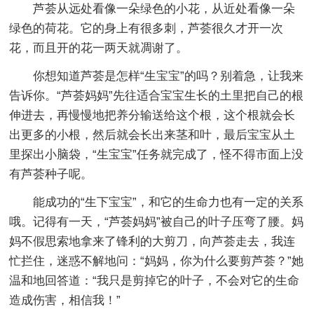
芦荟从远处看像一朵绿色的小花，从近处看像一朵
绿色的荷花。它的身上有很多刺，芦荟很久才开一次
花，而且开的花一两天就凋谢了。
你想知道芦荟是怎样“生宝宝”的吗？别着急，让我来
告诉你。“芦荟妈妈”先往适合宝宝生长的土里把自己的根
伸进去，再慢慢地把养分输送给这个根，这个根就会长
出更多的小根，然后就会长出来茎和叶，最后宝宝从土
里探出小脑袋，“生宝宝”任务就完成了，怪不得市面上没
有芦荟种子呢。
能成功的“生下宝宝”，和它的生命力也有一定的关系
哦。记得有一天，“芦荟妈妈”被自己的叶子压弯了腰。妈
妈不假思索地拿来了锋利的大剪刀，向芦荟走去，我连
忙拦住，迷惑不解地问：“妈妈，你为什么要剪芦荟？”她
温和地回答道：“我只是剪掉它的叶子，不会对它的生命
造成伤害，相信我！”