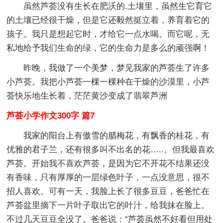
虽然芦荟没有生长在肥沃的.土壤里，虽然生它育它
的土壤已经很干燥，但是它还毅然挺立着，养育着它的
孩子。我只是想起它时，才给它一点水喝。而它呢，无
私地给予我们生命的绿，它的生命力是多么的顽强啊！
昨晚，我做了一个美梦，梦见我家的芦荟生了许多
小芦荟。我把小芦荟一棵一棵种在干燥的沙漠里，小芦
荟快乐地生长着，茫茫黄沙变成了翡翠芦洲
芦荟小学作文300字 篇7
我家的阳台上有傲雪的腊梅花，有飘香的桂花，有
优雅的君子兰，还有很多叫不出名的花…..。但我最喜欢
芦荟。开始我不喜欢芦荟，是因为它不开花不结果还没
有香味，只有厚厚的一层绿色叶子，一点没意思，很不
招人喜欢。可有一天，我脸上长了很多豆豆，爸爸忙在
芦荟盆里摘下一片叶子取出它的叶汁，给我抹在脸上。
不过几天豆豆全没了。爸爸说：“芦荟虽然不好看但用处