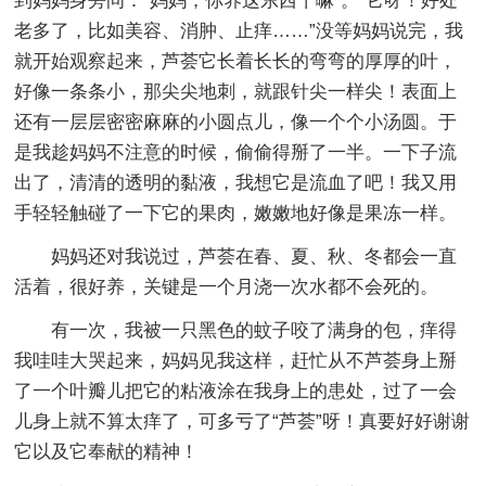
到妈妈身旁问：“妈妈，你养这东西干嘛”。“它呀！好处
老多了，比如美容、消肿、止痒……”没等妈妈说完，我
就开始观察起来，芦荟它长着长长的弯弯的厚厚的叶，
好像一条条小，那尖尖地刺，就跟针尖一样尖！表面上
还有一层层密密麻麻的小圆点儿，像一个个小汤圆。于
是我趁妈妈不注意的时候，偷偷得掰了一半。一下子流
出了，清清的透明的黏液，我想它是流血了吧！我又用
手轻轻触碰了一下它的果肉，嫩嫩地好像是果冻一样。
妈妈还对我说过，芦荟在春、夏、秋、冬都会一直
活着，很好养，关键是一个月浇一次水都不会死的。
有一次，我被一只黑色的蚊子咬了满身的包，痒得
我哇哇大哭起来，妈妈见我这样，赶忙从不芦荟身上掰
了一个叶瓣儿把它的粘液涂在我身上的患处，过了一会
儿身上就不算太痒了，可多亏了“芦荟”呀！真要好好谢谢
它以及它奉献的精神！