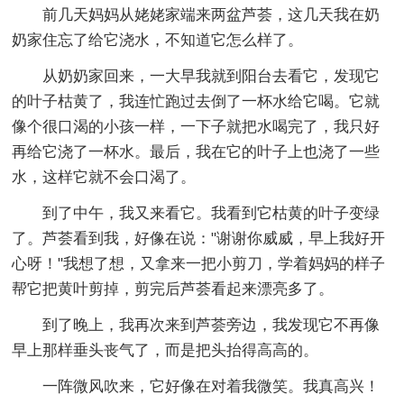
前几天妈妈从姥姥家端来两盆芦荟，这几天我在奶
奶家住忘了给它浇水，不知道它怎么样了。
从奶奶家回来，一大早我就到阳台去看它，发现它
的叶子枯黄了，我连忙跑过去倒了一杯水给它喝。它就
像个很口渴的小孩一样，一下子就把水喝完了，我只好
再给它浇了一杯水。最后，我在它的叶子上也浇了一些
水，这样它就不会口渴了。
到了中午，我又来看它。我看到它枯黄的叶子变绿
了。芦荟看到我，好像在说："谢谢你威威，早上我好开
心呀！"我想了想，又拿来一把小剪刀，学着妈妈的样子
帮它把黄叶剪掉，剪完后芦荟看起来漂亮多了。
到了晚上，我再次来到芦荟旁边，我发现它不再像
早上那样垂头丧气了，而是把头抬得高高的。
一阵微风吹来，它好像在对着我微笑。我真高兴！