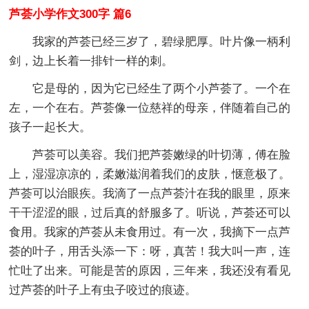
芦荟小学作文300字 篇6
我家的芦荟已经三岁了，碧绿肥厚。叶片像一柄利
剑，边上长着一排针一样的刺。
它是母的，因为它已经生了两个小芦荟了。一个在
左，一个在右。芦荟像一位慈祥的母亲，伴随着自己的
孩子一起长大。
芦荟可以美容。我们把芦荟嫩绿的叶切薄，傅在脸
上，湿湿凉凉的，柔嫩滋润着我们的皮肤，惬意极了。
芦荟可以治眼疾。我滴了一点芦荟汁在我的眼里，原来
干干涩涩的眼，过后真的舒服多了。听说，芦荟还可以
食用。我家的芦荟从未食用过。有一次，我摘下一点芦
荟的叶子，用舌头添一下：呀，真苦！我大叫一声，连
忙吐了出来。可能是苦的原因，三年来，我还没有看见
过芦荟的叶子上有虫子咬过的痕迹。