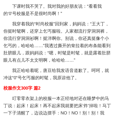
下课时我不哭了。我对我的好朋友说：“看看我
的‘0’号校服是不是很时尚啊！”
我穿着我的“时尚校服”回到家，妈妈说：“王大丁，
你挺时髦啊，还穿上乞丐服啦。人家都流行穿洞洞裤，
你流行穿洞洞衫啊！挺洋啊你。别说，你还真挺像个小
乞丐的，哈哈哈……”我透过撕开的耷拉着的布条能看到
肚脐眼儿，跟妈妈说：“嗯，时髦是时髦，就是露着肚脐
眼儿有点儿不太文明啊，哈哈哈……”
我正哈哈着呢，唐豆给我发语音道歉了。呵呵，就
冲这“0”号乞丐服的时髦，我原谅他了。
校服作文300字 篇2
叮零零衣架上的校服一本正经地对还在睡梦中的马
丁说：起床！起床！再不起床我就要把床‘炸’掉啦！马丁
一下子清醒了，边说边摆手：NO！NO！别！别！我