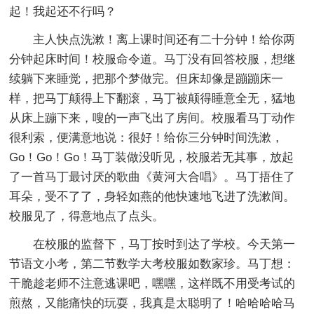
起！我起还不行吗？
主人快点洗漱！离上课时间还有二十分钟！给你两
分钟起床时间！校服命令道。马丁没有回答校服，想继
续躺下来睡觉，把那个梦做完。但床却像是蹦蹦床一
样，把马丁颠得上下翻滚，马丁被颠得睡意全无，猛地
从床上蹦下来，嗖的一声飞出了房间。校服看马丁动作
很利索，便满意地说：很好！给你三分钟时间洗漱，
Go！Go！Go！马丁装做没听见，校服若无其事，放起
了一首马丁最讨厌的歌曲《黄河大合唱》。马丁捂住了
耳朵，受不了了，身轻如燕的他快速地飞进了洗漱间。
校服见了，得意地点了点头。
在校服的监督下，马丁按时到达了学校。今天第一
节语文小考，第二节数学大考校服如数家珍。马丁想：
干脆趁老师不注意逃课吧，嘿嘿，这样既不用受考试的
煎熬，又能痛快的玩耍，我真是太聪明了！哈哈哈哈马