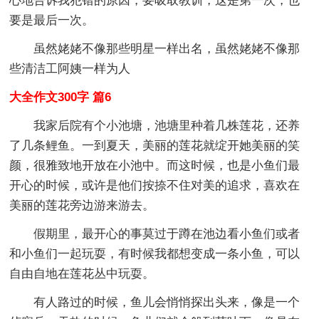
心地告诉我犯错的原因，要吸取教训，这是第一次，也
要是最后一次。
虽然姥姥不像那些明星一样出名，虽然姥姥不像那
些清洁工阿姨一样为人
大全作文300字 篇6
我家后院有个小池塘，池塘里种着几株莲花，还养
了几条鲤鱼。一到夏天，美丽的莲花就绽开她美丽的笑
颜，很雅致地开放在小池中。而这时候，也是小鱼们最
开心的时候，或许是他们按捺不住对美的追求，喜欢在
美丽的莲花旁边游来游去。
假期里，最开心的事莫过于蹲在池边看小鱼们或者
和小鱼们一起玩耍，有时候我都想变成一条小鱼，可以
自由自地在莲花丛中玩耍。
有人路过的时候，鱼儿会悄悄探出头来，像是一个