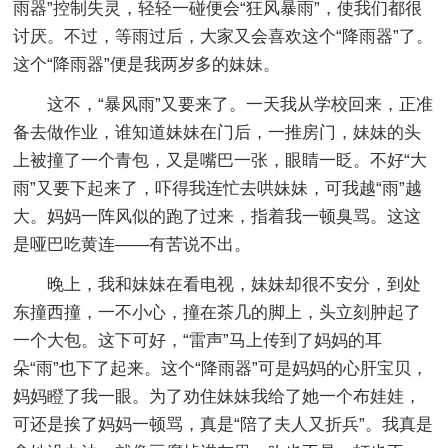
雨器”控制失灵，轻轻一碰便会“狂风暴雨”，使我们都很
讨厌。不过，等雨过后，大家又会喜欢这个“降雨器”了。
这个“降雨器”便是我两岁多的妹妹。
这不，“暴风雨”又要来了。一天我从学校回来，正准
备去做作业，谁知道妹妹在门后，一推房门，妹妹的头
上被撞了一个青包，又是嘴巴一张，眼睛一眨。不好“大
雨”又要下起来了，吓得我连忙去哄妹妹，可我越“雨”越
大。妈妈一阵风似的跑了过来，指着我一顿臭骂。这这
是哑巴吃黄连——有苦说不出。
晚上，我和妹妹在看电视，妹妹却很不安分，到处
东撞西撞，一不小心，撞在茶几的脚上，头立刻肿起了
一个大包。这下可好，“雷声”马上传到了妈妈的耳
朵“雨”也下了起来。这个“降雨器”可是妈妈的心肝宝贝，
妈妈瞪了我一眼。为了劝住妹妹我给了她一个布娃娃，
可还是挨了妈妈一顿骂，真是“陪了夫人又折兵”。我真是