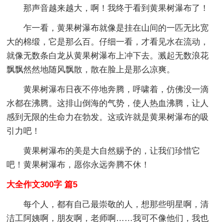
那声音越来越大，啊！我终于看到黄果树瀑布了！
乍一看，黄果树瀑布就像是挂在山间的一匹无比宽
大的棉缎，它是那么百。仔细一看，才看见水在流动，
就像无数条白龙从黄果树瀑布上冲下去。溅起无数浪花
飘飘然然地随风飘散，散在脸上是那么凉爽。
黄果树瀑布日夜不停地奔腾，呼啸着，仿佛没一滴
水都在沸腾。这排山倒海的气势，使人热血沸腾，让人
感到无限的生命力在勃发。这或许就是黄果树瀑布的吸
引力吧！
黄果树瀑布的美是大自然赐予的，让我们珍惜它
吧！黄果树瀑布，愿你永远奔腾不休！
大全作文300字 篇5
每个人，都有自己最崇敬的人，想那些明星啊，清
洁工阿姨啊，朋友啊，老师啊……我可不像他们，我也