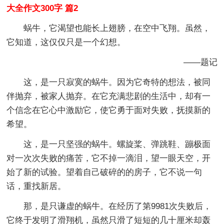
大全作文300字 篇2
蜗牛，它渴望也能长上翅膀，在空中飞翔。虽然，
它知道，这仅仅只是一个幻想。
——题记
这，是一只寂寞的蜗牛。因为它奇特的想法，被同
伴抛弃，被家人抛弃。在它充满悲剧的生活中，却有一
个信念在它心中激励它，使它勇于面对失败，抚摸新的
希望。
这，是一只坚强的蜗牛。螺旋桨、弹跳鞋、蹦极面
对一次次失败的痛苦，它不掉一滴泪，望一眼天空，开
始了新的试验。望着自己破碎的的房子，它不说一句
话，重找新居。
那，是只谦虚的蜗牛。在经历了第9981次失败后，
它终于发明了滑翔机，虽然只滑了短短的几十厘米却轰