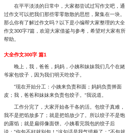
在平平淡淡的日常中，大家都尝试过写作文吧，通
过作文可以把我们那些零零散散的思想，聚集在一块。
那么你有了解过作文吗？以下是小编帮大家整理的大全
作文300字7篇，欢迎大家借鉴与参考，希望对大家有所
帮助。
大全作文300字 篇1
晚上，我，爸爸，妈妈，小姨和妹妹我们几个在姥
爷家包饺子，因为我们明天吃饺子。
”现在开始分工：小姨来负责和面；妈妈负责擀面
皮；我，爸爸和妹妹来负责包饺子。“我说道。
工作分完了，大家开始各干各的活。包饺子真难，
我不是把馅放多了；就是把馅放少了。所以饺子不是饱
的露馅；就是扁得像面饼。小姨看完我包的饺子后
说：”你包不好就别包！“这句话是我气愤极了：”不包就