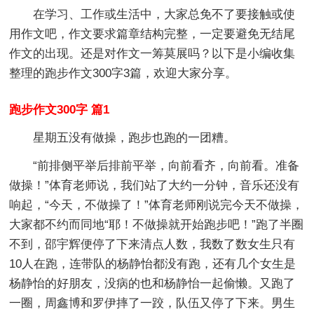
在学习、工作或生活中，大家总免不了要接触或使
用作文吧，作文要求篇章结构完整，一定要避免无结尾
作文的出现。还是对作文一筹莫展吗？以下是小编收集
整理的跑步作文300字3篇，欢迎大家分享。
跑步作文300字 篇1
星期五没有做操，跑步也跑的一团糟。
“前排侧平举后排前平举，向前看齐，向前看。准备
做操！”体育老师说，我们站了大约一分钟，音乐还没有
响起，“今天，不做操了！”体育老师刚说完今天不做操，
大家都不约而同地“耶！不做操就开始跑步吧！”跑了半圈
不到，邵宇辉便停了下来清点人数，我数了数女生只有
10人在跑，连带队的杨静怡都没有跑，还有几个女生是
杨静怡的好朋友，没病的也和杨静怡一起偷懒。又跑了
一圈，周鑫博和罗伊摔了一跤，队伍又停了下来。男生