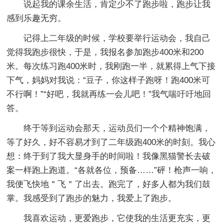
说起我的课余生活，肯定少不了跑步啦，跑步让我
感到乐趣无穷。
记得上二年级的时候，学校要举行运动会，我自己
觉得我跑步很快，于是，我报名参加跑步400米和200
米。每次练习跑400米时，我刚跑一半，就累得上气下接
下气，妈妈对我说：“豆子，你这样子跑呀！跑400米可
不行啊！”“好吧，我就再练一会儿吧！”我气喘吁吁地回
答。
终于等到运动会那天，运动员们一个个精神饱满，
等了好久，好不容易才到了二年级跑400米的时刻。我心
想：终于到了我大显身手的时间啦！我像黑猫警长去破
案一样跑上跑道。“各就各位，预备……”砰！枪声一响，
我便飞快地＂飞＂了出去。跑完了，好多人都为我们鼓
掌。我感受到了跑步的魅力，我爱上了跑步。
我喜欢运动，更爱跑步，它使我的生活更充实，更