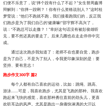
们便不乐意了，说“摔个跤有什么了不起？”女生替周鑫博
辩解到：“你摔一跤咧？！你有什么资格说别人？”这时桂
梦莹说：“他们不跑就不跑，我们接着跑我们的，反正我
们跑步是为了我们自己的'健康嘛!”邵宇辉不高兴了，
说：“不跑总可以走撒？！”幸好这句话没有被彭俊雄听
见，要不然还真的要走了。后来几圈也在走走停停中完
成。
通过这次跑步我知道了：老师不在也要自觉，跑步
是为了自己，不是为了别人，令我更印象深刻的是：要
坚持、要有意志！
跑步作文300字 篇2
每个人都有自己喜欢的运动，比如：跳绳、跳高、
游泳......可是，我喜欢跑步，尤其是飞跑的那种。我喜欢
跑起来飞快的感觉，喜欢那种勇往直前的劲头儿，更喜
欢听耳边的风声。尤其是跑出一身痛快淋漓的大汗以