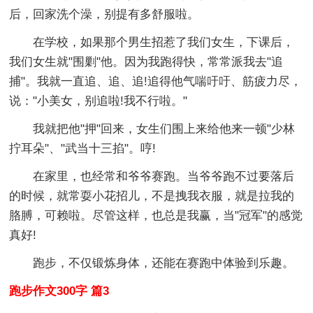
后，回家洗个澡，别提有多舒服啦。
在学校，如果那个男生招惹了我们女生，下课后，
我们女生就"围剿"他。因为我跑得快，常常派我去"追
捕"。我就一直追、追、追!追得他气喘吁吁、筋疲力尽，
说："小美女，别追啦!我不行啦。"
我就把他"押"回来，女生们围上来给他来一顿"少林
拧耳朵"、"武当十三掐"。哼!
在家里，也经常和爷爷赛跑。当爷爷跑不过要落后
的时候，就常耍小花招儿，不是拽我衣服，就是拉我的
胳膊，可赖啦。尽管这样，也总是我赢，当"冠军"的感觉
真好!
跑步，不仅锻炼身体，还能在赛跑中体验到乐趣。
跑步作文300字 篇3