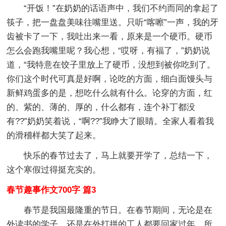
“开饭！”在奶奶的话语声中，我们不约而同的拿起了
筷子，把一盘盘美味往嘴里送。只听“喀嚓”一声，我的牙
齿被卡了一下，我吐出来一看，原来是一个硬币。硬币
怎么会跑我嘴里呢？我心想，“哎呀，有福了，”奶奶说
道，“我特意在饺子里放上了硬币，没想到被你吃到了。
你们这个时代可真是好啊，论吃的方面，细白面馒头与
新鲜鸡蛋多的是，想吃什么就有什么。论穿的方面，红
的、紫的、薄的、厚的，什么都有，连个补丁都没
有??”奶奶笑着说，“啊??”我睁大了眼睛。全家人看着我
的滑稽样都大笑了起来。
快乐的春节过去了，马上就要开学了，总结一下，
这个寒假过得挺充实的。
春节趣事作文700字 篇3
春节是我国最隆重的节日。在春节期间，无论是在
外读书的学子，还是在外打拼的工人都要回家过年，所