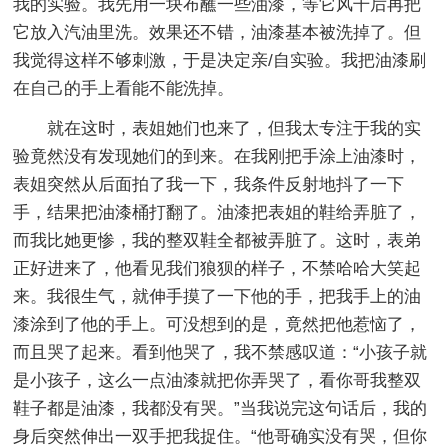
我的实验。我先用一块布蘸一些油漆，等它风干后再把
它放入汽油里洗。效果还不错，油漆基本被洗掉了。但
我觉得这样不够刺激，于是决定亲/自实验。我把油漆刷
在自己的手上看能不能洗掉。
就在这时，表姐她们也来了，但我太专注于我的实
验竟然没有发现她们的到来。在我刚把手涂上油漆时，
表姐突然从后面拍了我一下，我条件反射地抖了一下
手，结果把油漆桶打翻了。油漆把表姐的鞋给弄脏了，
而我比她更惨，我的整双鞋全都被弄脏了。这时，表弟
正好进来了，他看见我们狼狈的样子，不禁哈哈大笑起
来。我很生气，就伸手摸了一下他的手，把我手上的油
漆涂到了他的手上。可没想到的是，竟然把他惹恼了，
而且哭了起来。看到他哭了，我不禁感叹道：“小孩子就
是小孩子，这么一点油漆就把你弄哭了，看你哥我整双
鞋子都是油漆，我都没有哭。”当我说完这句话后，我的
身后突然伸出一双手把我捉住。“他哥确实没有哭，但你