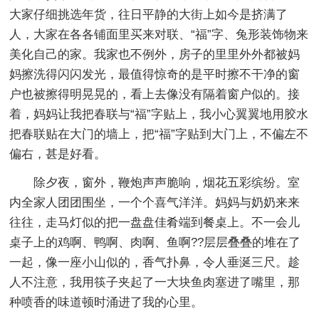
大家仔细挑选年货，往日平静的大街上如今是挤满了
人，大家在各各铺面里买来对联、“福”字、兔形装饰物来
美化自己的家。我家也不例外，房子的里里外外都被妈
妈擦洗得闪闪发光，最值得惊奇的是平时擦不干净的窗
户也被擦得明晃晃的，看上去像没有隔着窗户似的。接
着，妈妈让我把春联与“福”字贴上，我小心翼翼地用胶水
把春联贴在大门的墙上，把“福”字贴到大门上，不偏左不
偏右，甚是好看。
除夕夜，窗外，鞭炮声声脆响，烟花五彩缤纷。室
内全家人团团围坐，一个个喜气洋洋。妈妈与奶奶来来
往往，走马灯似的把一盘盘佳肴端到餐桌上。不一会儿
桌子上的鸡啊、鸭啊、肉啊、鱼啊??层层叠叠的堆在了
一起，像一座小山似的，香气扑鼻，令人垂涎三尺。趁
人不注意，我用筷子夹起了一大块鱼肉塞进了嘴里，那
种喷香的味道顿时涌进了我的心里。