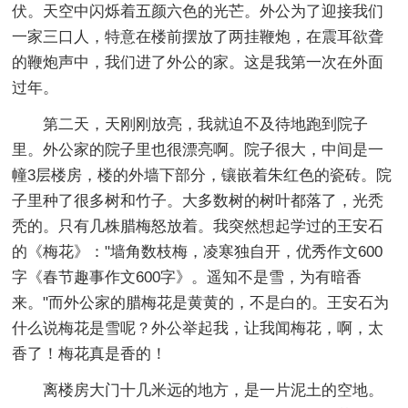
伏。天空中闪烁着五颜六色的光芒。外公为了迎接我们
一家三口人，特意在楼前摆放了两挂鞭炮，在震耳欲聋
的鞭炮声中，我们进了外公的家。这是我第一次在外面
过年。
第二天，天刚刚放亮，我就迫不及待地跑到院子
里。外公家的院子里也很漂亮啊。院子很大，中间是一
幢3层楼房，楼的外墙下部分，镶嵌着朱红色的瓷砖。院
子里种了很多树和竹子。大多数树的树叶都落了，光秃
秃的。只有几株腊梅怒放着。我突然想起学过的王安石
的《梅花》："墙角数枝梅，凌寒独自开，优秀作文600
字《春节趣事作文600字》。遥知不是雪，为有暗香
来。"而外公家的腊梅花是黄黄的，不是白的。王安石为
什么说梅花是雪呢？外公举起我，让我闻梅花，啊，太
香了！梅花真是香的！
离楼房大门十几米远的地方，是一片泥土的空地。