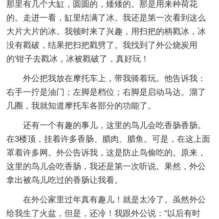
那里有几个大缸，圆圆的，矮矮的。那是用来种荷花
的。走进一看，缸里结满了冰。我还是第一次看到这么
大片大片的冰。我顿时来了兴趣，用扫把的柄戳冰，冰
没有戳破，结果把扫把戳劈了。我找到了外公烧炭用
的'钳子去戳冰，冰被戳破了，真好玩！
外公把我放在摩托车上，带我骑着玩。他告诉我：
右手一拧是油门；左脚是档位；右脚是启动马达。溜了
几圈，我就知道摩托车各部分的功能了。
还有一个有趣的事儿，这里的鸟儿会吃香肠香肠。
在3楼顶，挂着许多香肠、腊肉、腊鱼。可是，在这上面
罩着许多网。外公告诉我，这是防止鸟偷吃的。原来，
这里的鸟儿会吃香肠，我还是第一次听说。果然，外公
拿出被鸟儿吃过的香肠让我看。
在外公家里过年真有趣儿！就是太冷了。虽然外公
给我生了火盆，但是，还冷！我跟外公说："以后有时