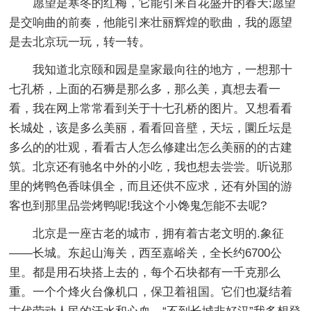
愿望是寒冬的红梅，它能引来百花盛开的春天;愿望
是交响曲的前奏，他能引来壮丽辉煌的歌曲，我的愿望
是去北京玩一玩，转一转。
我知道北京颐和园是皇家最向往的地方，一想那十
七孔桥，上面的石狮是那么多，那么美，真想去看一
看，我在网上常常看到关于十七孔桥的图片。又想看看
长城处，该是多么美丽，看看回音壁，天坛，圜丘坛是
多么的的壮观，看看古人怎么修建出怎么美丽的的古建
筑。北京还有驰名中外的小吃，我也想去尝尝。听说那
里的烤鸭色香味俱全，而且还供不应求，还有外国的游
客也到那里品尝烤鸭呢!我这个小馋鬼怎能不去呢?
北京是一座古老的城市，拥有着古老文明的.象征
——长城。东起山海关，西至嘉峪关，全长约6700公
里。都是用石块搭上去的，每个石块都有一千克那么
重。一个个烽火台像机口，保卫着祖国。它们也凝结着