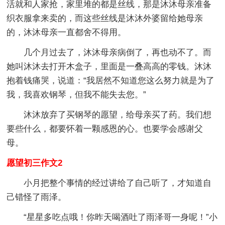
活就和人家抢，家里堆的都是丝线，那是沐沐母亲准备
织衣服拿来卖的，而这些丝线是沐沐外婆留给她母亲
的，沐沐母亲一直都舍不得用。
几个月过去了，沐沐母亲病倒了，再也动不了。而
她叫沐沐去打开木盒子，里面是一叠高高的零钱。沐沐
抱着钱痛哭，说道：“我居然不知道您这么努力就是为了
我，我喜欢钢琴，但我不能失去您。”
沐沐放弃了买钢琴的愿望，给母亲买了药。我们想
要些什么，都要怀着一颗感恩的心。也要学会感谢父
母。
愿望初三作文2
小月把整个事情的经过讲给了自己听了，才知道自
己错怪了雨泽。
“星星多吃点哦！你昨天喝酒吐了雨泽哥一身呢！”小