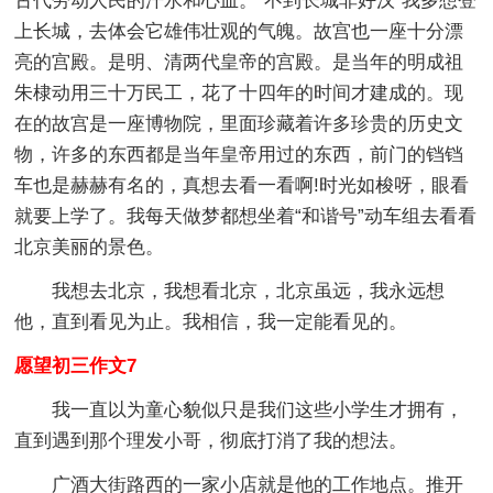
古代劳动人民的汗水和心血。“不到长城非好汉”我多想登
上长城，去体会它雄伟壮观的气魄。故宫也一座十分漂
亮的宫殿。是明、清两代皇帝的宫殿。是当年的明成祖
朱棣动用三十万民工，花了十四年的时间才建成的。现
在的故宫是一座博物院，里面珍藏着许多珍贵的历史文
物，许多的东西都是当年皇帝用过的东西，前门的铛铛
车也是赫赫有名的，真想去看一看啊!时光如梭呀，眼看
就要上学了。我每天做梦都想坐着“和谐号”动车组去看看
北京美丽的景色。
我想去北京，我想看北京，北京虽远，我永远想
他，直到看见为止。我相信，我一定能看见的。
愿望初三作文7
我一直以为童心貌似只是我们这些小学生才拥有，
直到遇到那个理发小哥，彻底打消了我的想法。
广酒大街路西的一家小店就是他的工作地点。推开