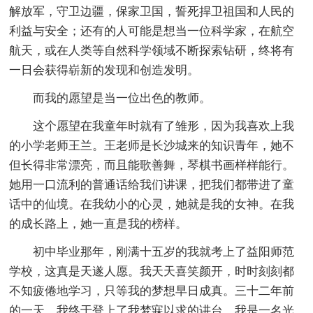
解放军，守卫边疆，保家卫国，誓死捍卫祖国和人民的
利益与安全；还有的人可能是想当一位科学家，在航空
航天，或在人类等自然科学领域不断探索钻研，终将有
一日会获得崭新的发现和创造发明。
而我的愿望是当一位出色的教师。
这个愿望在我童年时就有了雏形，因为我喜欢上我
的小学老师王兰。王老师是长沙城来的知识青年，她不
但长得非常漂亮，而且能歌善舞，琴棋书画样样能行。
她用一口流利的普通话给我们讲课，把我们都带进了童
话中的仙境。在我幼小的心灵，她就是我的女神。在我
的成长路上，她一直是我的榜样。
初中毕业那年，刚满十五岁的我就考上了益阳师范
学校，这真是天遂人愿。我天天喜笑颜开，时时刻刻都
不知疲倦地学习，只等我的梦想早日成真。三十二年前
的一天，我终于登上了我梦寐以求的讲台。我是一名光