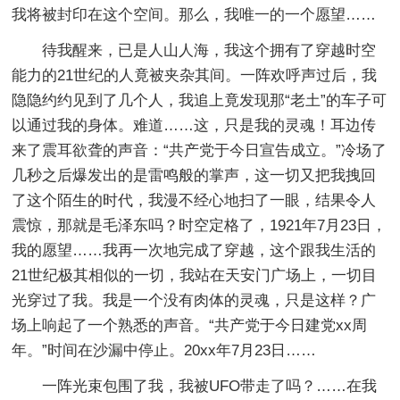
我将被封印在这个空间。那么，我唯一的一个愿望……
待我醒来，已是人山人海，我这个拥有了穿越时空
能力的21世纪的人竟被夹杂其间。一阵欢呼声过后，我
隐隐约约见到了几个人，我追上竟发现那“老土”的车子可
以通过我的身体。难道……这，只是我的灵魂！耳边传
来了震耳欲聋的声音：“共产党于今日宣告成立。”冷场了
几秒之后爆发出的是雷鸣般的掌声，这一切又把我拽回
了这个陌生的时代，我漫不经心地扫了一眼，结果令人
震惊，那就是毛泽东吗？时空定格了，1921年7月23日，
我的愿望……我再一次地完成了穿越，这个跟我生活的
21世纪极其相似的一切，我站在天安门广场上，一切目
光穿过了我。我是一个没有肉体的灵魂，只是这样？广
场上响起了一个熟悉的声音。“共产党于今日建党xx周
年。”时间在沙漏中停止。20xx年7月23日……
一阵光束包围了我，我被UFO带走了吗？……在我