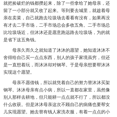
就把捡破烂的钱都攒起来，除了一些拿给了她母亲，还
留了一小部分就又收了起来。等到要去城里，就趁着母
亲在卖菜，自己就跑去垃圾场去看看有没有，如果再没
有才去二手市场，二手市场总会多收五角。二手市场总
比垃圾场近，但沐沐还是愿意跑远路去垃圾场，为的就
是省下这五角钱。
母亲久而久之就知道了沐沐的愿望，她知道沐沐不
舍得给自己买一点点东西，别人的孩子家境虽穷，但还
是一直想着玩，而沐沐却对钢琴。于是母亲想要帮沐沐
实现这个愿望。
母亲不愿借钱，所以就凭着自己的努力替沐沐买架
钢琴。沐沐母亲有点小病，所以一直都在家里，虽然像
别人那样去耕地，但只能耕一点点就不行了，所以都没
什么收获。但是沐沐母亲这次不顾自己的病痛也要帮女
儿实现愿望。她去替有钱人家洗衣服，有着一点点的小