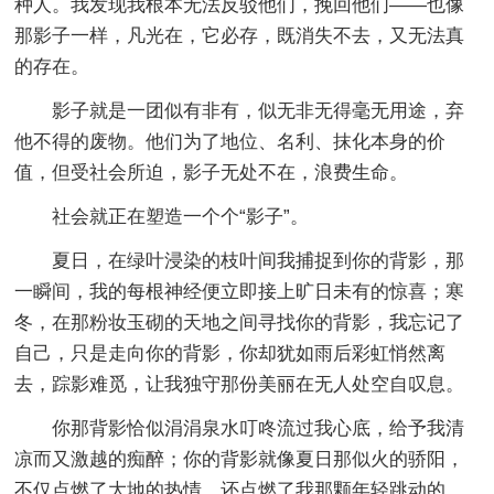
种人。我发现我根本无法反驳他们，挽回他们——也像
那影子一样，凡光在，它必存，既消失不去，又无法真
的存在。
影子就是一团似有非有，似无非无得毫无用途，弃
他不得的废物。他们为了地位、名利、抹化本身的价
值，但受社会所迫，影子无处不在，浪费生命。
社会就正在塑造一个个“影子”。
夏日，在绿叶浸染的枝叶间我捕捉到你的背影，那
一瞬间，我的每根神经便立即接上旷日未有的惊喜；寒
冬，在那粉妆玉砌的天地之间寻找你的背影，我忘记了
自己，只是走向你的背影，你却犹如雨后彩虹悄然离
去，踪影难觅，让我独守那份美丽在无人处空自叹息。
你那背影恰似涓涓泉水叮咚流过我心底，给予我清
凉而又激越的痴醉；你的背影就像夏日那似火的骄阳，
不仅点燃了大地的热情，还点燃了我那颗年轻跳动的