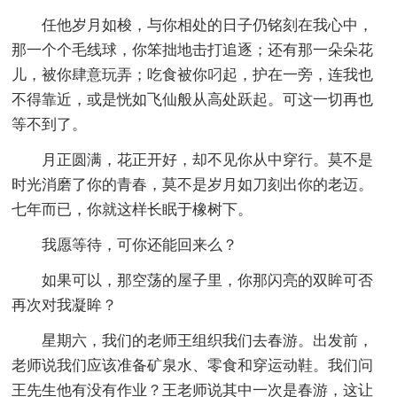
任他岁月如梭，与你相处的日子仍铭刻在我心中，
那一个个毛线球，你笨拙地击打追逐；还有那一朵朵花
儿，被你肆意玩弄；吃食被你叼起，护在一旁，连我也
不得靠近，或是恍如飞仙般从高处跃起。可这一切再也
等不到了。
月正圆满，花正开好，却不见你从中穿行。莫不是
时光消磨了你的青春，莫不是岁月如刀刻出你的老迈。
七年而已，你就这样长眠于橡树下。
我愿等待，可你还能回来么？
如果可以，那空荡的屋子里，你那闪亮的双眸可否
再次对我凝眸？
星期六，我们的老师王组织我们去春游。出发前，
老师说我们应该准备矿泉水、零食和穿运动鞋。我们问
王先生他有没有作业？王老师说其中一次是春游，这让