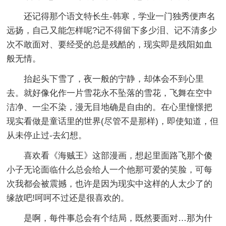
还记得那个语文特长生-韩寒，学业一门独秀便声名
远扬，自己又能怎样呢?记不得留下多少泪、记不清多少
次不敢面对、要经受的总是残酷的，现实即是残阳如血
般无情。
抬起头下雪了，夜一般的宁静，却体会不到心里
去。就好像化作一片雪花永不坠落的雪花，飞舞在空中
洁净、一尘不染，漫无目地确是自由的。在心里憧憬把
现实看做是童话里的世界(尽管不是那样)，即使知道，但
从未停止过-去幻想。
喜欢看《海贼王》这部漫画，想起里面路飞那个傻
小子无论面临什么总会给人一个他那可爱的笑脸，可每
次我都会被震撼，也许是因为现实中这样的人太少了的
缘故吧!呵呵不过还是很喜欢的。
是啊，每件事总会有个结局，既然要面对…那为什