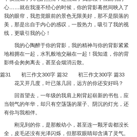
心……就在我漫不经心的时候，你的背影蓦然间映入了
我的眼帘，我忽觉眼前的景色无限美好，那不是陨落的
美，那是出自于内心的感叹，一股热力，吸引了我的视
线，更吸引我的心！
我的心陶醉于你的背影，我的精神与你的背影紧紧
地相拥在一起，水乳般地交融在一起！我知道，你的背
影终会匆匆离去，甚至会烟消云散。
篇31
初三作文300字 篇32
初三作文300字 篇33
花又开几度，叶已落几回，远方的你还安好吗？
回首望去，一年级的我肩上刚背起崭新的书包，应
当朝气的年华，却只有空荡荡的屋子、阴沉的灯光，还
有你与我相伴。
刚见到的你，是那般幼小，甚至连一颗牙齿都没长
全，皮毛还没有光泽闪烁，但那双眼睛却含满了灵气。