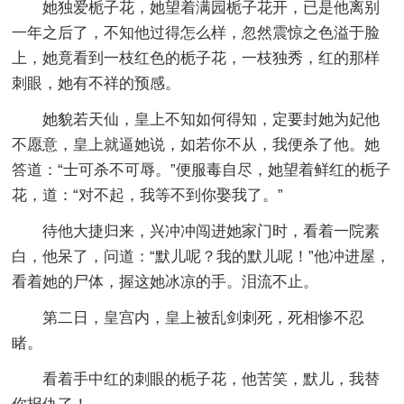
她独爱栀子花，她望着满园栀子花开，已是他离别
一年之后了，不知他过得怎么样，忽然震惊之色溢于脸
上，她竟看到一枝红色的栀子花，一枝独秀，红的那样
刺眼，她有不祥的预感。
她貌若天仙，皇上不知如何得知，定要封她为妃他
不愿意，皇上就逼她说，如若你不从，我便杀了他。她
答道：“士可杀不可辱。”便服毒自尽，她望着鲜红的栀子
花，道：“对不起，我等不到你娶我了。”
待他大捷归来，兴冲冲闯进她家门时，看着一院素
白，他呆了，问道：“默儿呢？我的默儿呢！”他冲进屋，
看着她的尸体，握这她冰凉的手。泪流不止。
第二日，皇宫内，皇上被乱剑刺死，死相惨不忍
睹。
看着手中红的刺眼的栀子花，他苦笑，默儿，我替