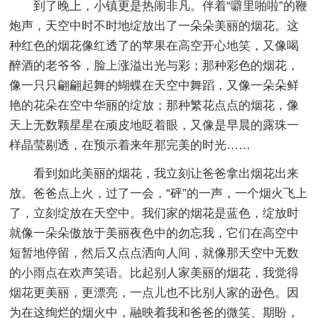
到了晚上，小镇更是热闹非凡。伴着“噼里啪啦”的鞭
炮声，天空中时不时地绽放出了一朵朵美丽的烟花。这
种红色的烟花像红透了的苹果在高空开心地笑，又像喝
醉酒的老爷爷，脸上涨溢出光与彩；那种彩色的烟花，
像一只只翩翩起舞的蝴蝶在天空中舞蹈，又像一朵朵鲜
艳的花朵在空中华丽的绽放；那种繁花点点的烟花，像
天上无数颗星星在顽皮地眨着眼，又像是早晨的露珠一
样晶莹剔透，在预示着来年那完美的时光……
看到如此美丽的烟花，我立刻让爸爸拿出烟花出来
放。爸爸点上火，过了一会，“砰”的一声，一个烟火飞上
了，立刻绽放在天空中。我们家的烟花是蓝色，绽放时
就像一朵朵傲放于美丽夜色中的勿忘我，它们在高空中
短暂地停留，然后又点点洒向人间，就像那天空中无数
的小雨点在欢声笑语。比起别人家美丽的烟花，我觉得
烟花更美丽，更漂亮，一点儿也不比别人家的逊色。因
为在这绚烂的烟火中，融映着我和爸爸的微笑、期盼，