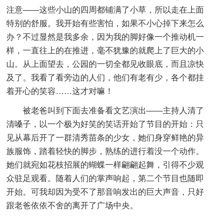
注意――这些小山的四周都铺满了小草，所以走在上面
特别的舒服。我开始有些害怕，如果不小心掉下来怎么
办？不过显然是我多余，因为我的脚好像一个推动机一
样，一直往上的在推进，毫不犹豫的就爬上了巨大的小
山。从上面望去，公园的一切全都见收眼底，而且凉快
及了。我看了看旁边的人们，他们有老有少，各个都挂
着开心的笑容……这才对嘛！
被老爸叫到下面去准备看文艺演出――主持人清了
清嗓子，以一个极为好笑的笑话开始了节目的开始：只
见从幕后开了一群清秀苗条的少女，她们身穿鲜艳的异
族服饰，踏着轻快的脚步，熟练的进行着没一个动作。
她们就宛如花枝招展的蝴蝶一样翩翩起舞，引得不少观
众驻足观看。随着人们的掌声响起，第二个节目也随即
开始。可我却因为受不了那音响发出的巨大声音，只好
跟老爸依依不舍的离开了广场中央。