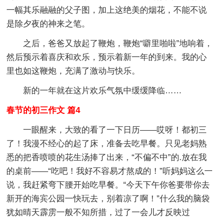
一幅其乐融融的父子图，加上这绝美的烟花，不能不说
是除夕夜的神来之笔。
之后，爸爸又放起了鞭炮，鞭炮“噼里啪啦”地响着，
然后预示着喜庆和欢乐，预示着新一年的到来。我的心
里也如这鞭炮，充满了激动与快乐。
新的一年就在这片欢乐气氛中缓缓降临……
春节的初三作文 篇4
一眼醒来，大致的看了一下日历――哎呀！都初三
了！我漫不经心的起了床，准备去吃早餐。只见老妈熟
悉的把香喷喷的花生汤捧了出来，“不偏不中”的.放在我
的桌前――“吃吧！我好不容易才熬成的！”听妈妈这么一
说，我赶紧弯下腰开始吃早餐。“今天下午你爸要带你去
新开的海宾公园一快玩去，别着凉了啊！”什么我的脑袋
犹如晴天霹雳一般不知所措，过了一会儿才反映过