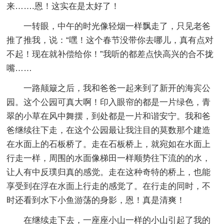
来…….恩！这实在是太好了！
一转眼，中午的时光像轻烟一样飘走了，只见老爸
推了推我，说：“嘿！这个春节没带你去哪儿，真有点对
不起！现在就补偿给你！”我听的都差点快高兴的合不拢
嘴……
一路颠簸之后，我和爸爸一起来到了新开的海宾公
园。这个公园可真大啊！印入眼帘的都是一片绿色，青
翠的小草在风中舞摆，到处都是一片和谐安宁。我和爸
爸继续往下走，在这个公园最让我注目的莫数那个建造
在水面上的石板桥了。走在石板桥上，就宛如在水面上
行走一样，周围的水面像梯田一样顺势往下流的的水，
让人有中反璞归真的感觉。走在这种奇特的桥上，也能
享受到在浮在水面上行走的感觉了。在行走的同时，不
时还看到水下小鱼游荡的身影，恩！真是清爽！
在继续走下去，一座座小山一样的小山引起了我的