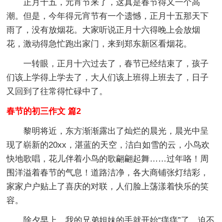
正月十五，元宵节来了，这真是春节得又一个高
潮。但是，今年得元宵节有一个遗憾，正月十五那天下
雨了，没有放烟花。大家听说正月十六得晚上会放烟
花，激动得急忙跑出家门，来到郑东新区看烟花。
一转眼，正月十六过去了，春节已经结束了，孩子
们该上学得上学去了，大人们该上班得上班去了，日子
又回到了往常得忙碌中了。
春节的初三作文 篇2
黎明将近，东方渐渐露出了灿烂的晨光，晨光中呈
现了崭新的20xx，湛蓝的天空，洁白如雪的云，小鸟欢
快地歌唱，花儿伴着小鸟的歌翩翩起舞……过年咯！周
围洋溢着春节的气息！道路洁净，各大商铺张灯结彩，
家家户户贴上了喜庆的对联，人们脸上荡漾着快乐的笑
容。
除夕早上，我的兄弟姐妹的手就开始“痒痒”了，迫不