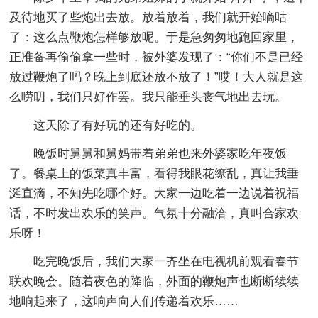
及待地买了些炮出去放。放着放着，我们就开始嘀咕
了：这么点鞭炮怎样够放呢。于是急匆匆地跑回家里，
正准备再偷偷拿一些时，被外婆发现了：“你们不是已经
放过鞭炮了吗？晚上到底还放不放了！”哎！大人就是这
么唠叨，我们只好作罢。我只能垂头丧气地出去玩。
这天除了有好玩的还有好吃的。
晚饭时舅舅和舅妈带着弟弟也来外婆家吃年夜饭
了。餐桌上的饭菜真丰富，看得我眼花缭乱，真让我垂
涎直滴，不知先吃哪个好。大家一边吃着一边说着祝福
话，不时发出欢乐的笑声。气氛十分融洽，真叫合家欢
乐呀！
吃完晚饭后，我们大家一齐坐在电视机前观看春节
联欢晚会。随着夜色的降临，外面的鞭炮声也断断续续
地响起来了，这响声向人们传递着欢乐……