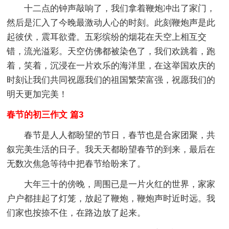
十二点的钟声敲响了，我们拿着鞭炮冲出了家门，
然后是汇入了今晚最激动人心的时刻。此刻鞭炮声是此
起彼伏，震耳欲聋。五彩缤纷的烟花在天空上相互交
错，流光溢彩。天空仿佛都被染色了，我们欢跳着，跑
着，笑着，沉浸在一片欢乐的海洋里，在这举国欢庆的
时刻让我们共同祝愿我们的祖国繁荣富强，祝愿我们的
明天更加完美！
春节的初三作文 篇3
春节是人人都盼望的节日，春节也是合家团聚，共
叙完美生活的日子。我天天都盼望春节的到来，最后在
无数次焦急等待中把春节给盼来了。
大年三十的傍晚，周围已是一片火红的世界，家家
户户都挂起了灯笼，放起了鞭炮，鞭炮声时近时远。我
们家也按捺不住，在路边放了起来。