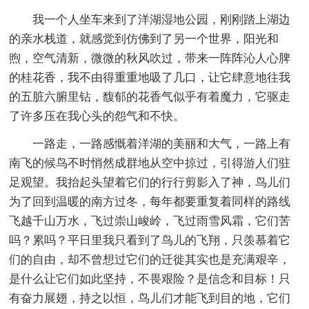
我一个人坐车来到了洋湖湿地公园，刚刚踏上湖边
的亲水栈道，就感觉到仿佛到了另一个世界，阳光和
煦，空气清新，微微的秋风吹过，带来一阵阵沁人心脾
的桂花香，我不由得重重地吸了几口，让它肆意地往我
的五脏六腑里钻，馥郁的花香气似乎有着魔力，它驱走
了许多压在我心头的怨气和不快。
一路走，一路感慨着洋湖的美丽和大气，一路上有
南飞的候鸟不时悄然成群地从空中掠过，引得游人们驻
足观望。我抬起头望着它们的行行剪影入了神，鸟儿们
为了回到温暖的南方过冬，每年都要重复着同样的路线
飞越千山万水，飞过崇山峻岭，飞过雨雪风霜，它们苦
吗？累吗？平日里我只看到了鸟儿的飞翔，只羡慕着它
们的自由，却不曾想过它们的迁徙其实也是充满艰辛，
是什么让它们如此坚持，不畏艰险？是信念和目标！只
有奋力展翅，持之以恒，鸟儿们才能飞到目的地，它们