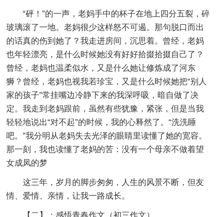
“砰！”的一声，老妈手中的杯子在地上四分五裂，碎
玻璃滚了一地。老妈很少这样怒不可遏。那句脱口而出
的话真的伤到她了？我走进房间，沉思着。曾经，老妈
也年轻漂亮，是什么时候她没有好好拾掇拾掇自己了？
曾经，老妈也温柔似水，又是什么她让修炼成了河东
狮？曾经，老妈也视我若珍宝，又是什么时候她把“别人
家的孩子”常挂嘴边冷静下来的我深呼吸，暗自做了决
定。我走到老妈跟前，虽然有些犹豫，紧张，但是当我
轻轻地说出“对不起”的时候，我的心释然了。“洗洗睡
吧。”我分明从老妈失去光泽的眼睛里读懂了她的宽容。
那一刻，我也读懂了老妈的苦：没有一个母亲不做着望
女成凤的梦
这三年，岁月的脚步匆匆，人生的风景不断，但友
情、爱情、亲情，让我一路成长。
【二】：感悟青春作文
（初三作文）