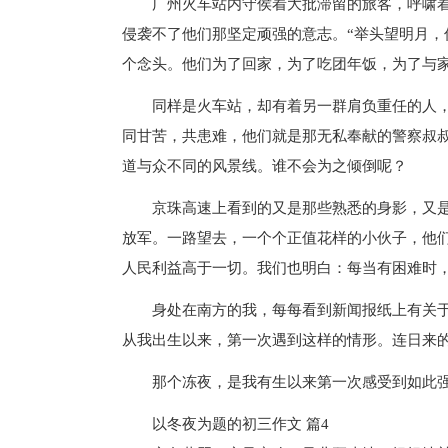
广州火车站内守侯着大批滞留的旅客，呼啸
侵袭不了他们那坚定顽强的意志。“举头望明月，
个念头。他们为了回家，为了吃团年饭，为了与
同样是火车站，却有着另一群肩负重任的人
同甘苦，共患难，他们就是那无私奉献的警察叔
道与众不同的风景线。谁不会为之倾倒呢？
京珠高速上看到的又是那些熟悉的身影，又是
放军。一路望去，一个个正值花样的小伙子，他
人民利益高于一切。我们也明白：每当有困难时
身处在南方的我，每每看到新闻报纸上有关
从我出生以来，第一次遇到这样的情形。连日来的
那个冻夜，是我有生以来第一次感受到如此
以冬夜为题的初三作文 篇4