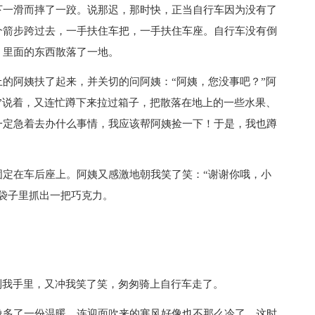
下一滑而摔了一跤。说那迟，那时快，正当自行车因为没有了
个箭步跨过去，一手扶住车把，一手扶住车座。自行车没有倒
，里面的东西散落了一地。
的阿姨扶了起来，并关切的问阿姨：“阿姨，您没事吧？”阿
”说着，又连忙蹲下来拉过箱子，把散落在地上的一些水果、
一定急着去办什么事情，我应该帮阿姨捡一下！于是，我也蹲
固定在车后座上。阿姨又感激地朝我笑了笑：“谢谢你哦，小
袋子里抓出一把巧克力。
到我手里，又冲我笑了笑，匆匆骑上自行车走了。
像多了一份温暖。连迎面吹来的寒风好像也不那么冷了。这时