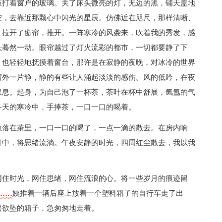
敲打着窗户的玻璃。关了床头微亮的灯，无边的黑，铺天盖地
空，去靠近那颗心中闪光的星辰。仿佛近在咫尺，那样清晰、
，拉开了窗帘，推开。一阵寒冷的风袭来，吹着我的秀发，感
头蓦然一动。眼帘越过了灯火流彩的都市，一切都要静了下
，也轻轻地抚摸着窗台，那许是在寂静的夜晚，对冰冷的世界
窗外一片静，静的有些让人涌起淡淡的感伤。风的低吟，在夜
叹息。起身，为自己泡了一杯茶，茶叶在杯中舒展，氤氲的气
冬天的寒冷中，手捧茶，一口一口的喝着。
散落在茶里，一口一口的喝了，一点一滴的散去。在房内响
月中，将思绪流淌。午夜安静的时光，四周红尘散去，我以我
网住时光，网住思绪，网住流浪的心。将一些岁月的痕迹留
……
姨推着一辆后座上放着一个塑料箱子的自行车走了出
摇欲坠的箱子，急匆匆地走着。