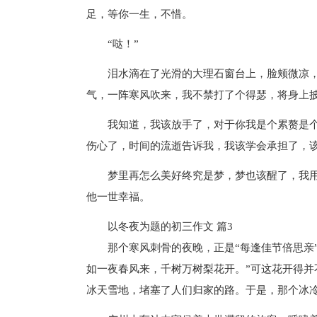
足，等你一生，不惜。
“哒！”
泪水滴在了光滑的大理石窗台上，脸颊微凉
气，一阵寒风吹来，我不禁打了个得瑟，将身上
我知道，我该放手了，对于你我是个累赘是
伤心了，时间的流逝告诉我，我该学会承担了，
梦里再怎么美好终究是梦，梦也该醒了，我
他一世幸福。
以冬夜为题的初三作文 篇3
那个寒风刺骨的夜晚，正是“每逢佳节倍思亲
如一夜春风来，千树万树梨花开。”可这花开得
冰天雪地，堵塞了人们归家的路。于是，那个冰