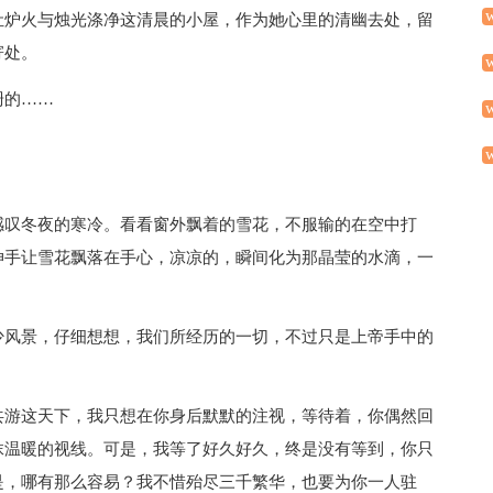
让炉火与烛光涤净这清晨的小屋，作为她心里的清幽去处，留
寄处。
珊的……
感叹冬夜的寒冷。看看窗外飘着的雪花，不服输的在空中打
伸手让雪花飘落在手心，凉凉的，瞬间化为那晶莹的水滴，一
少风景，仔细想想，我们所经历的一切，不过只是上帝手中的
。
共游这天下，我只想在你身后默默的注视，等待着，你偶然回
抹温暖的视线。可是，我等了好久好久，终是没有等到，你只
是，哪有那么容易？我不惜殆尽三千繁华，也要为你一人驻