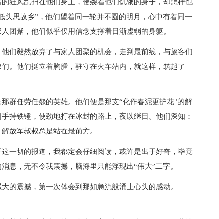
着的狂风乱扫在他们身上，侵袭着他们饥饿的身子，却怎样也
低头思故乡”，他们望着同一轮并不圆的明月，心中有着同一
家人团聚，他们似乎仅用信念支撑着日渐虚弱的身躯。
，他们毅然放弃了与家人团聚的机会，走到最前线，与旅客们
叔们。他们挺立着胸膛，驻守在火车站内，就这样，筑起了一
那群任劳任怨的英雄。他们便是那支“化作春泥更护花”的解
们手持铁锤，使劲地打在冰封的路上，夜以继日。他们深知：
，解放军叔叔总是站在最前方。
于这一切的报道，我都定会仔细阅读，或许是出于好奇，毕竟
消息，无不令我震撼，脑海里只能浮现出“伟大”二字。
强大的震撼，第一次体会到那如急流般涌上心头的感动。