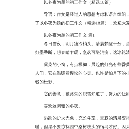
以冬夜为题的初三作文（精选18篇）
导语：作文是经过人的思想考虑和语言组织
了以冬夜为题的初三作文（精选18篇），欢迎大
以冬夜为题的初三作文 篇1
冬日雪夜，明月凄冷梢头。清晨梦醒十分，
灯墨香断，想春晴乍暖，烹茗可堪消瘦，这冰轮
露染的小窗，有点模糊，晨起的灯光有些昏
人们，它在温暖着惺忪的心灵。也许是怕月下的
驳的松影。
它的善意，被路旁的积雪知道了，努力的让
喜欢这阑珊的冬夜。
跳跃的炉火光色，充盈斗室，空寂的清晨变
暖，但愿不要惊扰园中桑树枝头的宿鸟才好。因