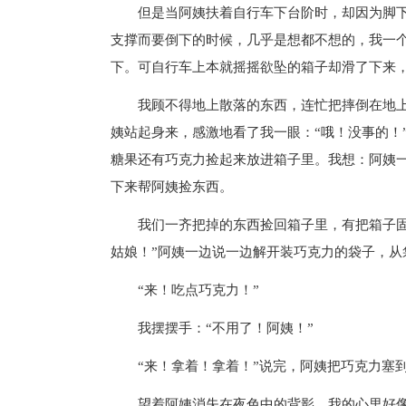
但是当阿姨扶着自行车下台阶时，却因为脚
支撑而要倒下的时候，几乎是想都不想的，我一
下。可自行车上本就摇摇欲坠的箱子却滑了下来
我顾不得地上散落的东西，连忙把摔倒在地上
姨站起身来，感激地看了我一眼：“哦！没事的！
糖果还有巧克力捡起来放进箱子里。我想：阿姨
下来帮阿姨捡东西。
我们一齐把掉的东西捡回箱子里，有把箱子
姑娘！”阿姨一边说一边解开装巧克力的袋子，从
“来！吃点巧克力！”
我摆摆手：“不用了！阿姨！”
“来！拿着！拿着！”说完，阿姨把巧克力塞
望着阿姨消失在夜色中的背影，我的心里好