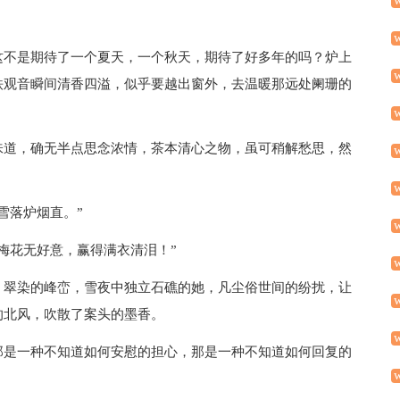
这不是期待了一个夏天，一个秋天，期待了好多年的吗？炉上
铁观音瞬间清香四溢，似乎要越出窗外，去温暖那远处阑珊的
味道，确无半点思念浓情，茶本清心之物，虽可稍解愁思，然
雪落炉烟直。”
梅花无好意，赢得满衣清泪！”
，翠染的峰峦，雪夜中独立石礁的她，凡尘俗世间的纷扰，让
的北风，吹散了案头的墨香。
那是一种不知道如何安慰的担心，那是一种不知道如何回复的