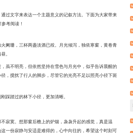
，通过文字来表达一个主题意义的记叙方法。下面为大家带来
家参考阅读！
烛火阑珊，三杯两盏淡酒已殁。月光倾泻，独依寒窗，黄卷青
清昼。
黄，虽不明亮，但依然坚持在雪色与月光中，似乎告诉晨醒的
小径，搅扰了行人的脚步，尽管它的光亮不足以照亮小径下斑
刚刚踩踏过的林下小径，更加清晰。
得不寂寞。想那窗后檐上的炉烟，袅袅升起的感觉，真是温
为这一份寂静与安适是难得的，心中向往的，希望这个时刻可