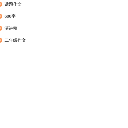
话题作文
600字
演讲稿
二年级作文