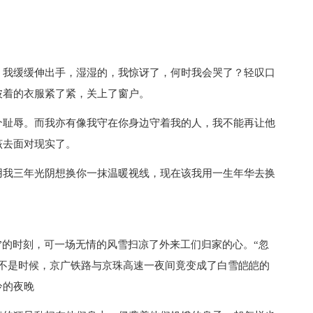
，我缓缓伸出手，湿湿的，我惊讶了，何时我会哭了？轻叹口
披着的衣服紧了紧，关上了窗户。
个耻辱。而我亦有像我守在你身边守着我的人，我不能再让他
该去面对现实了。
用我三年光阴想换你一抹温暖视线，现在该我用一生年华去换
”的时刻，可一场无情的风雪扫凉了外来工们归家的心。“忽
并不是时候，京广铁路与京珠高速一夜间竟变成了白雪皑皑的
冷的夜晚