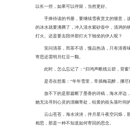
以长一些，如果可以停留，当然更好。
手捧待读的书册，要继续雪夜赏文的惬意，
的冰水就要沸腾了，冲入清水紫砂壶中，清冽的
灯火。还是要去陪伴那灯火下独坐的伊人呢？
笑问清茶，而茶不语，慢品热汤，只有清香
寄思还需明月红豆一颗。
此时，怎么忘记了：“归鸿声断残云碧，背窗
是否在想着：“年年雪里，常插梅花醉，挪尽
放不下的是那篇断了墨香的诗稿，海水岸边
她无法寻到心灵的清幽寄处，枯黄的枝头落叶间
云山苍苍，海水泱泱，伴月星斗夜空闪烁，
相思，那是一种不知道如何寄回的思念。