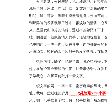
夜色萧瑟，夜风寒冷，风儿顽皮地、轻轻地
地压了过，思绪，在飞翔着，她穿越了深邃的星
明朗，触手可及。黑暗中摸索着起身，走向窗前
到那阵阵的发香飘浮了过来，很淡淡的清香。心
来。星晨发出冷冷的清辉，透过树的隙泻了下来
唯一的温暖，就象被情人的手，轻轻地抚摸着。
色中响起，一声一声，听在耳中，声声都是夜的
息缭绕着。轻轻的吹了吹那份散发的热气，在这
热热的茶，暖了手也暖了胃。将心绪剪碎，
起，在这个寒冷安静的午夜，如云烟缥缈，在岁
手敲我心，在屏幕前敲打一些文字。
织文字的网，一字一字，密密麻麻的织就，
驻，我将一些过往的岁月
……此处隐藏5790个字
来，她一只手扶着车把，另一只手扶着车后座摇