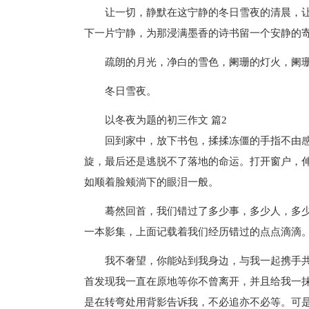
让一切，静默在这宁静的冬日雪夜的清晨，
下一片宁静，为那浸满墨香的诗书留一个安静的
疏朗的月光，净白的雪色，阑珊的灯火，阑
冬日雪夜。
以冬夜为题的初三作文 篇2
回到家中，放下书包，揉揉冻僵的手指不由
旋，最后还是逃脱不了落地的命运。打开窗户，
如顺着脸颊淌下的眼泪一般。
蓦然回首，我们错过了多少事，多少人，多
一本影集，上面记载着我们经历错过的点点滴滴
我不奢望，你能站到我身边，与我一起携手
首发现我一直在原地等你不曾离开，并且给我一
是在转弯处用背影告诉我，不必追亦不必等。可