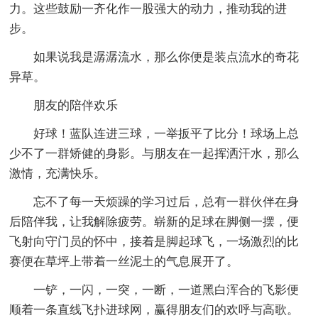
力。这些鼓励一齐化作一股强大的动力，推动我的进
步。
如果说我是潺潺流水，那么你便是装点流水的奇花
异草。
朋友的陪伴欢乐
好球！蓝队连进三球，一举扳平了比分！球场上总
少不了一群矫健的身影。与朋友在一起挥洒汗水，那么
激情，充满快乐。
忘不了每一天烦躁的学习过后，总有一群伙伴在身
后陪伴我，让我解除疲劳。崭新的足球在脚侧一摆，便
飞射向守门员的怀中，接着是脚起球飞，一场激烈的比
赛便在草坪上带着一丝泥土的气息展开了。
一铲，一闪，一突，一断，一道黑白浑合的飞影便
顺着一条直线飞扑进球网，赢得朋友们的欢呼与高歌。