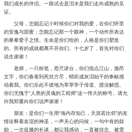
我们成长的伴侣。一路试去是泪水是我们走向成熟的见
证。
父母，怎能忘记小时候你们对我的爱，在你们怀里
的安逸与甜蜜；怎能忘记那一个眼神，一个动作所表达
的拳拳爱子之情。生命是你们给的，人格是你们塑造
的。所有的成就都离不开你们。十七岁了，首先对你们
说生谢谢！
老师，一只粉笔，咫尺讲台，你们指点江山，激昂
文字，你们春蚕到死丝方尽，蜡炬成灰泪始干的奉献感
动着我。你们乐此不彼地为莘莘学子传道、授业解惑。
你们无愧于“人类的灵魂的工程师”这一伟大的称号。请允
许我郑重向你们说声谢谢！
朋友：是你们一生用“海内存知己，天涯若比邻”的友
情诠释着友谊的神圣，一声关心的问候，一句中肯的鼓
励，一次促膝的长谈…都让我感动，一直被挂念、被需