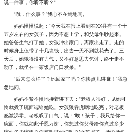
说一件事，你听不听？”
“哦，什么事？”我心不在焉地问。
妈妈慢慢说起：“今天我在报上看到在XX县有一个十
五岁左右的女孩子，因为不想上学，和父母争吵起来。
她爸爸生气打了她，女孩冲出家门，离家出走了。走的
时候身上仅带了十几块钱，出去一天不到就花光了。三
天后，她饿得没有力气，又不好意思去乞讨，终于走不
动了，就坐在一家饭店门口发呆。”
“后来怎么样了？她回家了吗？你快点儿讲嘛！”我急
急地问。
妈妈不紧不慢地接着讲下去：“老板人很好，见她可
怜就煮了碗面端给她吃。女孩狼吞虎咽地吃完，对老板
感激涕零。老板叹了口气，说：‘唉！孩子，我只给你一
碗面，你就如此千恩万谢，你想过你父母给你煮过多少