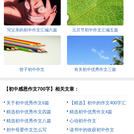
写父亲的初中作文汇编六篇
元旦节初中作文汇编五篇
饺子初中作文
有关初中优秀作文三篇
【初中感恩作文700字】相关文章：
关于初中优秀作文6篇
【精选】初中的作文400字汇
精选初中优秀作文四篇
总5篇
精选初中优秀作文4篇
精选初中优秀作文八篇
心动初中作文
初中母爱作文怎么写
读书中的收获初中作文