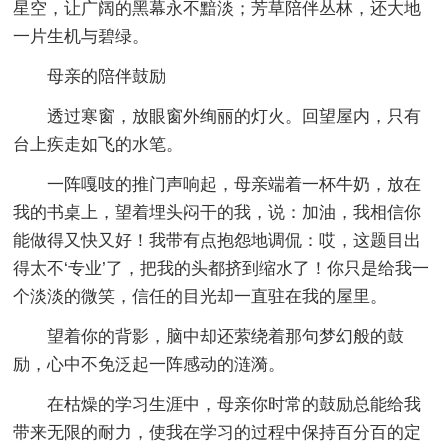
星空，让广阔的黑幕永不黯淡；芳草陪伴丛林，还大地
一片生机与碧绿。
母亲的陪伴鼓励
透过寒窗，放眼窗外绚丽的灯火。回望屋内，只有
台上疾走如飞的水笔。
一阵嘎吱的推门声响起，母亲端着一杯牛奶，放在
我的书桌上，望着埋头闷干的我，说：加油，我相信你
能做得又快又好！我带有点抱怨地调侃：哎，这题目出
得太不‘专业’了，把我的头都挤到缩水了！你只是给我一
个淡淡的微笑，信任的目光却一直驻在我的屋里。
望着你的背影，脑中却还萦绕着那句梦幻般的鼓
励，心中不免泛起一阵感动的涟漪。
在枯燥的学习生涯中，母亲你时常的鼓励总能给我
带来无限的耐力，使我在学习的过程中保持百分百的定