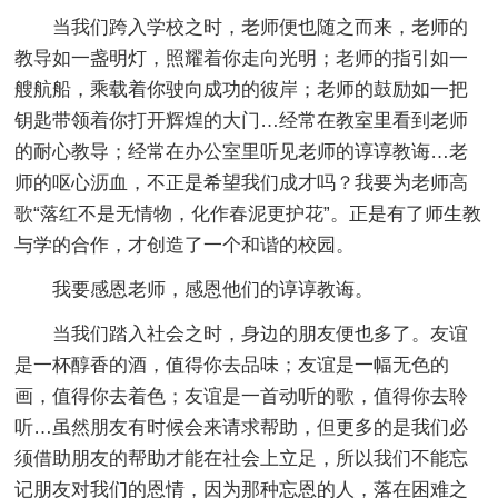
当我们跨入学校之时，老师便也随之而来，老师的
教导如一盏明灯，照耀着你走向光明；老师的指引如一
艘航船，乘载着你驶向成功的彼岸；老师的鼓励如一把
钥匙带领着你打开辉煌的大门…经常在教室里看到老师
的耐心教导；经常在办公室里听见老师的谆谆教诲…老
师的呕心沥血，不正是希望我们成才吗？我要为老师高
歌“落红不是无情物，化作春泥更护花”。正是有了师生教
与学的合作，才创造了一个和谐的校园。
我要感恩老师，感恩他们的谆谆教诲。
当我们踏入社会之时，身边的朋友便也多了。友谊
是一杯醇香的酒，值得你去品味；友谊是一幅无色的
画，值得你去着色；友谊是一首动听的歌，值得你去聆
听…虽然朋友有时候会来请求帮助，但更多的是我们必
须借助朋友的帮助才能在社会上立足，所以我们不能忘
记朋友对我们的恩情，因为那种忘恩的人，落在困难之