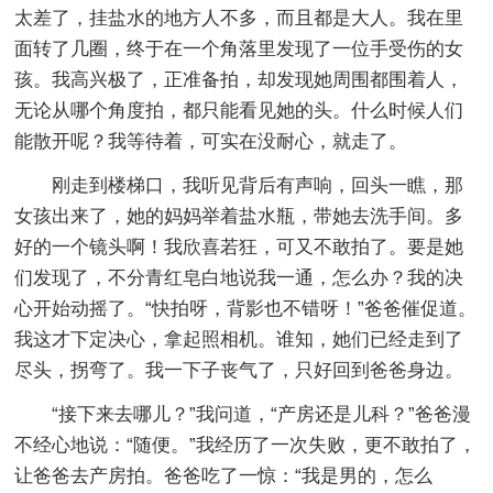
太差了，挂盐水的地方人不多，而且都是大人。我在里
面转了几圈，终于在一个角落里发现了一位手受伤的女
孩。我高兴极了，正准备拍，却发现她周围都围着人，
无论从哪个角度拍，都只能看见她的头。什么时候人们
能散开呢？我等待着，可实在没耐心，就走了。
刚走到楼梯口，我听见背后有声响，回头一瞧，那
女孩出来了，她的妈妈举着盐水瓶，带她去洗手间。多
好的一个镜头啊！我欣喜若狂，可又不敢拍了。要是她
们发现了，不分青红皂白地说我一通，怎么办？我的决
心开始动摇了。“快拍呀，背影也不错呀！”爸爸催促道。
我这才下定决心，拿起照相机。谁知，她们已经走到了
尽头，拐弯了。我一下子丧气了，只好回到爸爸身边。
“接下来去哪儿？”我问道，“产房还是儿科？”爸爸漫
不经心地说：“随便。”我经历了一次失败，更不敢拍了，
让爸爸去产房拍。爸爸吃了一惊：“我是男的，怎么