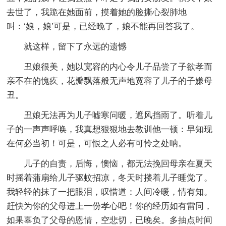
去世了，我跪在她面前，摸着她的脸撕心裂肺地
叫：‘娘，娘’可是，已经晚了，娘不能再回答我了。
就这样，留下了永远的遗憾
丑娘很美，她以宽容的内心令儿子品尝了子欲孝而
亲不在的愧疚，花瓣飘落般无声地宽容了儿子的子嫌母
丑。
丑娘无法再为儿子嘘寒问暖，遮风挡雨了。听着儿
子的一声声呼唤，我真想狠狠地去教训他一顿：早知现
在何必当初！可是，可恨之人必有可怜之处呐。
儿子的自责，后悔，懊恼，都无法挽回母亲在夏天
时摇着蒲扇给儿子驱蚊招凉，冬天时搂着儿子睡觉了。
我轻轻的抹了一把眼泪，叹惜道：人间冷暖，情有知。
赶快为你的父母进上一份孝心吧！你的经历如有雷同，
如果辜负了父母的恩情，空悲切，已晚矣。多抽点时间