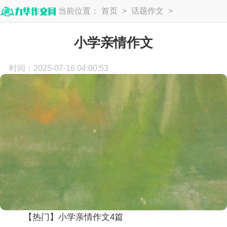
当前位置：
首页
>
话题作文
>
亲情作文
小学亲情作文
时间：2025-07-16 04:00:53
【热门】小学亲情作文4篇