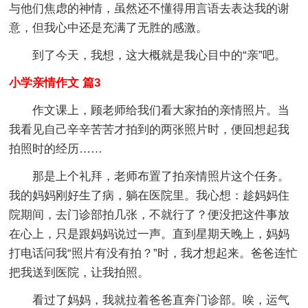
与他们焦虑的神情，虽然还不懂得用言语去表达我的谢
意，但我心中还是充满了无胜的感激。
到了今天，我想，这大概就是我心目中的“亲”吧。
小学亲情作文 篇3
作文课上，顾老师给我们看大家拍的亲情照片。当
我看见自己辛辛苦苦才拍到的两张照片时，便回想起我
拍照时的经历……
那是上个礼拜，老师布置了拍亲情照片这个任务。
我的妈妈刚好生了病，躺在医院里。我心想：趁妈妈住
院期间，去门诊部拍几张，不就行了？便没把这件事放
在心上，只是跟妈妈说过一声。直到星期天晚上，妈妈
打电话问我“照片有没有拍？”时，我才想起来。爸爸连忙
把我送到医院，让我拍照。
看过了妈妈，我就拉着爸爸直奔门诊部。唉，运气