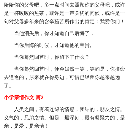
陪陪你的父母吧，多一点时间去照顾你的父母吧，或许
是一杯暖暖的热茶，或许是一声关切的问候，或许是一
句对父母多年来的含辛茹苦所作出的肯定：我爱你们！
当他消失后，你才知道自己后悔了，
当你后悔的时候，才知道他的宝贵。
当你蓦然回首时，你留下了什么？
当你蓦然回首时，便会嫣然一笑，笑的是，你拼命
去追逐的，原来就在你身边，可惜已经距你越来越远
了。
小学亲情作文 篇2
人类之间，有着连绵的情感，团结的，朋友之情。
义气的，兄弟之情。但是，最深刻，最有凝聚力的，是
亲，是爱，是亲情！