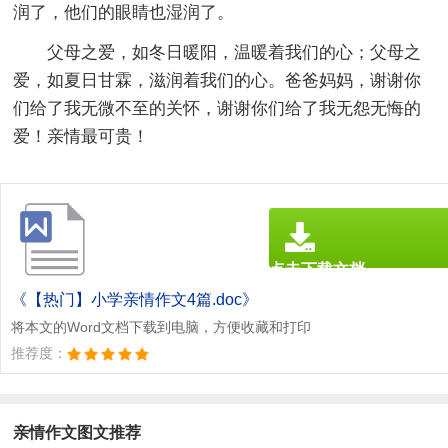
润了，他们的眼睛也湿润了。
父母之爱，如冬日暖阳，温暖着我们的心；父母之
爱，如夏日甘霖，滋润着我们的心。爸爸妈妈，谢谢你
们给了我无微不至的关怀，谢谢你们给了我无怨无悔的
爱！亲情最可贵！
点击下载文档
文档为doc格式
《【热门】小学亲情作文4篇.doc》
将本文的Word文档下载到电脑，方便收藏和打印
推荐度：
亲情作文图文推荐