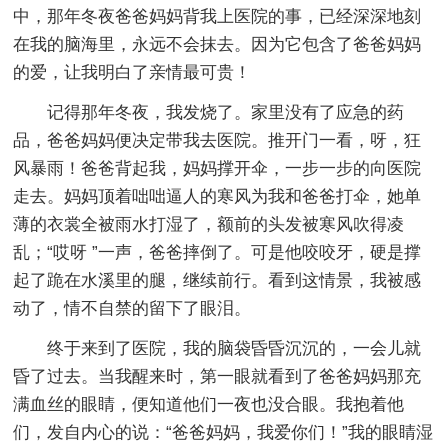
中，那年冬夜爸爸妈妈背我上医院的事，已经深深地刻
在我的脑海里，永远不会抹去。因为它包含了爸爸妈妈
的爱，让我明白了亲情最可贵！
记得那年冬夜，我发烧了。家里没有了应急的药
品，爸爸妈妈便决定带我去医院。推开门一看，呀，狂
风暴雨！爸爸背起我，妈妈撑开伞，一步一步的向医院
走去。妈妈顶着咄咄逼人的寒风为我和爸爸打伞，她单
薄的衣裳全被雨水打湿了，额前的头发被寒风吹得凌
乱；“哎呀 ”一声，爸爸摔倒了。可是他咬咬牙，硬是撑
起了跪在水溪里的腿，继续前行。看到这情景，我被感
动了，情不自禁的留下了眼泪。
终于来到了医院，我的脑袋昏昏沉沉的，一会儿就
昏了过去。当我醒来时，第一眼就看到了爸爸妈妈那充
满血丝的眼睛，便知道他们一夜也没合眼。我抱着他
们，发自内心的说：“爸爸妈妈，我爱你们！”我的眼睛湿