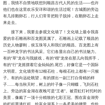
图，我情不自禁地联想到顺昌古代人民的生活——也许
他们也在这里欢乐安详和谐的生活过呢！古城图的旁边
有几排鹅卵石，行人们常常把鞋子脱掉，在鹅卵石上走
来走去。
接下来，我要去参观文化墙了！文化墙上最令我喜
爱的非石雕画和百龙图莫属了。石雕画上记载了顺昌的
历史人物廖刚，侯玉珠等人和我们的顺昌。百龙图上有
一百种龙字的书法风采。它们各显出自己的书法魅力。
有的“草”龙在与我嬉戏，有的“楷”龙坐在那儿向我挥手，
有的“行”龙摇摆着它金灿灿的.尾巴，好像它是一个国际
大明星。文化墙旁有12根石柱，每根石柱上都有一只猴
子。有的向远处眺望，有的摆出一副三打白骨精的样
子……每当秋天时，树上的叶子像一只蝴蝶，飞到石柱
上。旁边的富金湖在夜晚可是“王者”。被霓虹灯衬托时的
美景，像戴了一顶十分精致的七彩王冠。围在富金湖旁
的栏杆黑漆红杆，给富金湖系上一条柔美的腰带，也给