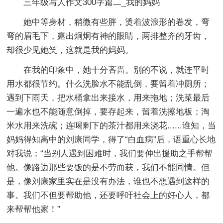
三年级写人作文300字篇二_我的妈妈
她中等身材，稍微有些胖，烫着波浪形的卷发，弯
弯的眉毛下，露出炯炯有神的眼睛，两排整齐的牙齿，
却很少见她笑，这就是我的妈妈。
在我的印象中，她十分吝啬。别的不说，就连平时
用水都很节约。什么洗脸水不能乱倒，要留着冲厕所；
遇到下雨天，把水桶拿出来接水，用来拖地；洗菜最后
一遍水也不能随意倒掉，要存起来，留着洗擦地板；淘
米水用来洗碗；连喝剩下的茶汁都用来浇花......谁知，当
妈妈得知高中的刘康同学，得了“白血病”后，语重心长地
对我说；“当别人遇到困难时，我们要伸出援助之手帮帮
他。像路边那些要饭的是不劳而获，我们不能同情。但
是，像刘康家里实在是没有办法，谁也不想遇到这样的
事。我们不但要帮助他，还要呼吁社会上的好心人，都
来帮帮他家！”