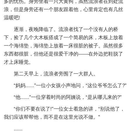
多的忧伤。身旁坐着一只大黄狗，虽然流浪者在到处流
浪，但是身旁还有一个朋友跟着他，心里肯定也有几丝
温暖吧!
逐渐，夜晚降临了。流浪者找了一个没有人的桥
下，捡了几个大木板搭成了一个简易的床，木板上放着
一个海绵垫，海绵垫上放着一床很脏的被子。虽然很多
东西都很脏，但他还是很爱干净的——在外边把鞋脱了
才上床睡觉。
第二天早上，流浪者旁围了一大群人。
“妈妈......”一位小女孩小声地问，“这位爷爷怎么了?”
“他......”一位穿着时尚的阿姨说，“是从哪儿来的?”
“你们不要在说了!”一位女士着急的讲，“别说他了，
我们应该帮帮他，而不是在这里光说不做。”
......