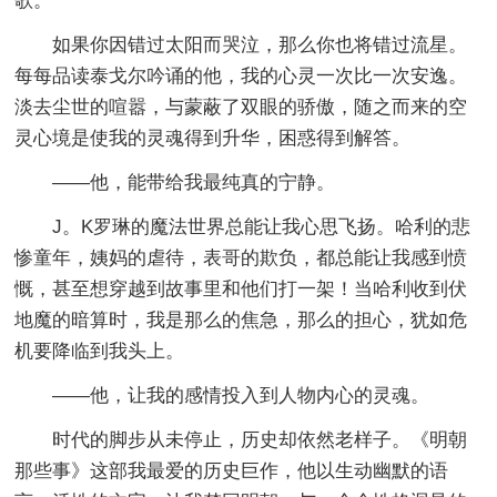
歌。
如果你因错过太阳而哭泣，那么你也将错过流星。
每每品读泰戈尔吟诵的他，我的心灵一次比一次安逸。
淡去尘世的喧嚣，与蒙蔽了双眼的骄傲，随之而来的空
灵心境是使我的灵魂得到升华，困惑得到解答。
——他，能带给我最纯真的宁静。
J。K罗琳的魔法世界总能让我心思飞扬。哈利的悲
惨童年，姨妈的虐待，表哥的欺负，都总能让我感到愤
慨，甚至想穿越到故事里和他们打一架！当哈利收到伏
地魔的暗算时，我是那么的焦急，那么的担心，犹如危
机要降临到我头上。
——他，让我的感情投入到人物内心的灵魂。
时代的脚步从未停止，历史却依然老样子。《明朝
那些事》这部我最爱的历史巨作，他以生动幽默的语