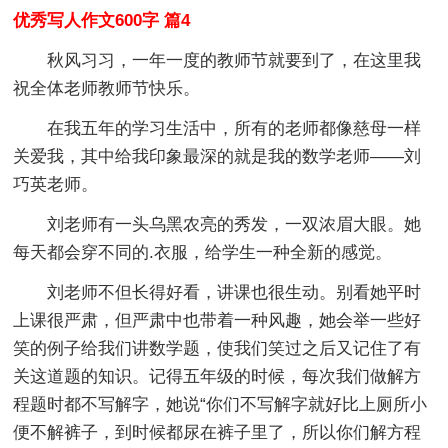
优秀写人作文600字 篇4
秋风习习，一年一度的教师节就要到了，在这里我
祝全体老师教师节快乐。
在我五年的学习生活中，所有的老师都像慈母一样
关爱我，其中给我印象最深的就是我的数学老师——刘
巧英老师。
刘老师有一头乌黑农亮的秀发，一双浓眉大眼。她
每天都会穿不同的.衣服，给学生一种全新的感觉。
刘老师不但长得好看，讲课也很生动。别看她平时
上课很严肃，但严肃中也带着一种风趣，她会举一些好
笑的例子给我们讲数学题，使我们笑过之后又记住了有
关这道题的知识。记得五年级的时候，每次我们做解方
程题时都不写解字，她说“你们不写解字就好比上厕所小
便不解裤子，到时候都尿在裤子里了，所以你们解方程