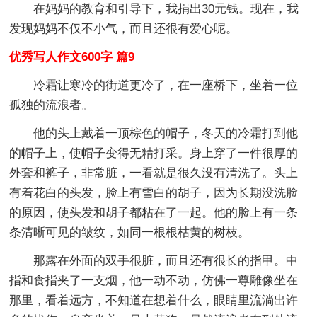
在妈妈的教育和引导下，我捐出30元钱。现在，我
发现妈妈不仅不小气，而且还很有爱心呢。
优秀写人作文600字 篇9
冷霜让寒冷的街道更冷了，在一座桥下，坐着一位
孤独的流浪者。
他的头上戴着一顶棕色的帽子，冬天的冷霜打到他
的帽子上，使帽子变得无精打采。身上穿了一件很厚的
外套和裤子，非常脏，一看就是很久没有清洗了。头上
有着花白的头发，脸上有雪白的胡子，因为长期没洗脸
的原因，使头发和胡子都粘在了一起。他的脸上有一条
条清晰可见的皱纹，如同一根根枯黄的树枝。
那露在外面的双手很脏，而且还有很长的指甲。中
指和食指夹了一支烟，他一动不动，仿佛一尊雕像坐在
那里，看着远方，不知道在想着什么，眼睛里流淌出许