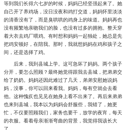
等到我们长得六七岁的时候，妈妈已经坚强起来了。她
自己开了养鸡场，没日没夜和鸡打交道，妈妈怀里淡淡
的清香没有了，而是臭哄哄的鸡身上的味道。妈妈再也
没有频繁地亲吻我们的脸，也没有过多的拥抱。整天穿
着大衣去鸡厂喂鸡。有时想和妈妈一起独处，她总是先
把鸡安顿好，在陪我。那时，我就想妈妈在鸡和孩子之
间，还是选择了鸡。
后来，我到县城上学。这可急坏了妈妈。两个孩子
分开，要怎么照顾？最终她觉得跟我去县城，把弟弟交
给了奶奶。妈妈还因此难过了几天，弟弟安慰她说妈
妈，没事，你可以回来看我。妈妈，每有空就会去看
他。这种愧疚也见见在她身上看不出来了。再后来弟弟
也来到县城，我本以为妈妈会舒服些，我错了，她更
忙，不仅要照顾我们，家务也要干，放学的夜宵，每天
的衣服。看着母亲渐渐弯曲的背景，我觉得我该长大
了。