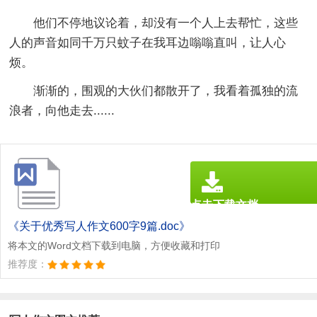
他们不停地议论着，却没有一个人上去帮忙，这些
人的声音如同千万只蚊子在我耳边嗡嗡直叫，让人心
烦。
渐渐的，围观的大伙们都散开了，我看着孤独的流
浪者，向他走去......
点击下载文档
文档为doc格式
《关于优秀写人作文600字9篇.doc》
将本文的Word文档下载到电脑，方便收藏和打印
推荐度：