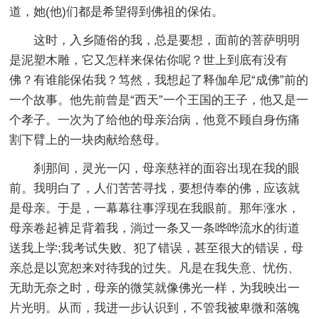
道，她(他)们都是希望得到佛祖的保佑。
这时，入乡随俗的我，总是要想，面前的菩萨明明
是泥塑木雕，它又怎样来保佑你呢？世上到底有没有
佛？有谁能保佑我？笃然，我想起了释伽牟尼“成佛”前的
一个故事。他先前曾是“西天”一个王国的王子，他又是一
个孝子。一次为了给他的母亲治病，他竟不顾自身伤痛
割下臂上的一块肉献给慈母。
刹那间，灵光一闪，母亲慈祥的面容出现在我的眼
前。我明白了，人们苦苦寻找，要想侍奉的佛，应该就
是母亲。于是，一幕幕往事浮现在我眼前。那年涨水，
母亲卷起裤足背着我，淌过一条又一条哗哗流水的街道
送我上学;我考试失败、犯了错误，甚至很大的错误，母
亲总是以宽恕来对待我的过失。凡是在我失意、忧伤、
无助无奈之时，母亲的微笑就像佛光一样，为我映出一
片光明。从而，我进一步认识到，不管我被卑微和落魄