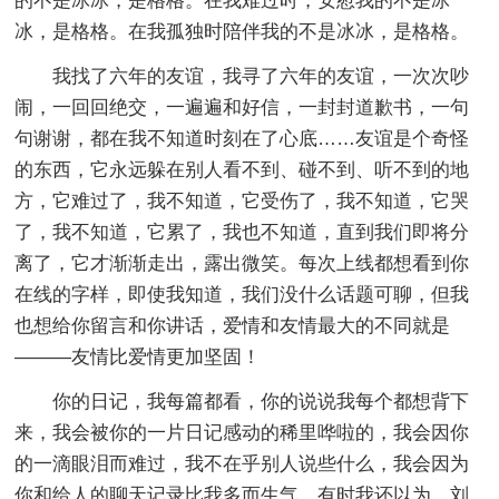
的不是冰冰，是格格。在我难过时，安慰我的不是冰
冰，是格格。在我孤独时陪伴我的不是冰冰，是格格。
我找了六年的友谊，我寻了六年的友谊，一次次吵
闹，一回回绝交，一遍遍和好信，一封封道歉书，一句
句谢谢，都在我不知道时刻在了心底……友谊是个奇怪
的东西，它永远躲在别人看不到、碰不到、听不到的地
方，它难过了，我不知道，它受伤了，我不知道，它哭
了，我不知道，它累了，我也不知道，直到我们即将分
离了，它才渐渐走出，露出微笑。每次上线都想看到你
在线的字样，即使我知道，我们没什么话题可聊，但我
也想给你留言和你讲话，爱情和友情最大的不同就是
———友情比爱情更加坚固！
你的日记，我每篇都看，你的说说我每个都想背下
来，我会被你的一片日记感动的稀里哗啦的，我会因你
的一滴眼泪而难过，我不在乎别人说些什么，我会因为
你和给人的聊天记录比我多而生气，有时我还以为，刘