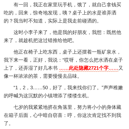
有一回，我正在家里玩手机，饿了，就自己拿钱买
吃的，回来，惊奇地发现，咦？桌子上的水是谁弄洒
的？我当时不知道，实际上是我走前碰洒的。
这时小李子来了，他是我的好朋友，我想：既然他
来了，就趁机把这过错推给他吧。
他正在椅子上吃东西，桌子上还摆着一瓶矿泉水，
我下来一看，正好，我说：“哎呀，你怎么把水洒在桌子
上了，还弄湿了好几本书
……此处隐藏2721个字……
又
像一杯浓浓的茶，需要慢慢去品味。
“1，2，3……50，好了，我来找你们了。”声声稚嫩
的呼喊为这沉默的小镇增添了缕缕生机。
七岁的我紧紧地挤在角落里，努力将小小的身体藏
在箱子后面，心中暗自窃喜：哼，你这次肯定找不到我
了。