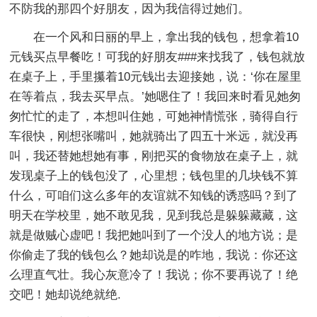
不防我的那四个好朋友，因为我信得过她们。
在一个风和日丽的早上，拿出我的钱包，想拿着10
元钱买点早餐吃！可我的好朋友###来找我了，钱包就放
在桌子上，手里攥着10元钱出去迎接她，说：‘你在屋里
在等着点，我去买早点。’她嗯住了！我回来时看见她匆
匆忙忙的走了，本想叫住她，可她神情慌张，骑得自行
车很快，刚想张嘴叫，她就骑出了四五十米远，就没再
叫，我还替她想她有事，刚把买的食物放在桌子上，就
发现桌子上的钱包没了，心里想；钱包里的几块钱不算
什么，可咱们这么多年的友谊就不知钱的诱惑吗？到了
明天在学校里，她不敢见我，见到我总是躲躲藏藏，这
就是做贼心虚吧！我把她叫到了一个没人的地方说；是
你偷走了我的钱包么？她却说是的咋地，我说：你还这
么理直气壮。我心灰意冷了！我说；你不要再说了！绝
交吧！她却说绝就绝.