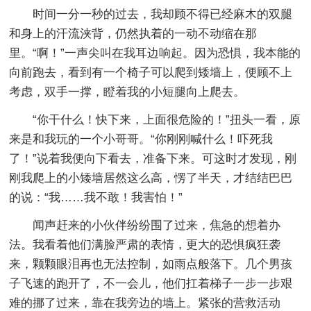
时间一分一秒的过去，我却顾不得已经麻木的双腿
和身上的汗流浃背，仍然执着的一动不动缩在那
里。“啊！”一声尖叫在我耳边响起。因为恐惧，我本能的
向前跑去，看到有一个椅子可以爬到矮墙上，便顾不上
考虑，双手一撑，瞪着我的小短腿向上爬去。
“你干什么！快下来，上面很危险的！”扭头一看，原
来是和我玩的一个小哥哥。“你刚刚喊什么！吓死我
了！”说着我便向下看去，准备下来。可这时才发现，刚
刚我爬上的小矮墙居然这么高，愣了半天，才结结巴巴
的说：“我……我不敢！我害怕！”
闻声赶来的小伙伴纷纷围了过来，焦急的想着办
法。我看着他们满脸严肃的表情，更大的恐惧疯狂袭
来，颗颗眼泪再也无法控制，如雨点般落下。几个男孩
子飞速的跑开了，不一会儿，他们扛着梯子一步一步艰
难的挪了过来，靠在我旁边的墙上。紧张的营救活动