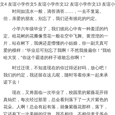
文4
友谊小学作文5
友谊小学作文12
友谊小学作文13
友谊小
时间如流水一般，滴答滴答……，一去不复返。
但，亲爱的朋友，别忘了，我们还有彼此的约定。
小学六年级毕业了，我们彼此心中有一种羞涩的约
定。桂花树的花瓣像雪花一般在空中飞舞。黄澄澄的一
片，站在树下，我俩还是懵懂的小姑娘，你一副天真可
爱的模样：“毕业后可别忘了我啊！不然我揍扁你！”我哈
哈大笑，“你这个霸道的样子谁敢忘你啊！”
时过迁境，不知道现在的你过得还好吗，放心吧！
我们的约定，我还留在这儿呢，随时等着你来一起来承
诺下去！
现在，又将面临一次毕业了，校园里的紫薇花开得
真灿烂，每次经过那里，总会看到落下了一大片紫色的
花朵。人啊！总会有起有落，就像紫薇花那样，落下，
它还有下一次美丽的绽放，我不相信，不相信老天爷会