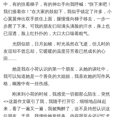
中，有的扶着梯子，有的伸出手向我呼喊：“快下来吧！
我们接着你！”在大家的鼓励下，我似乎镇定了许多，小
心翼翼伸出双手抓住上面，腿慢慢向梯子移去，一步一
步爬了下来。可我的朋友们却满头满脸的汗水，身上也
已湿透，脸上红扑扑的，大口大口喘着粗气。
光阴似箭，日月如梭，时光虽然在飞逝，但儿时的
友谊却不曾忘却，它暖暖的温度芬芳着已然成长的心
田……
她是我在小荷认识的第一个朋友，从她的谈吐中，
我可以知道她是一个善良的大姐姐，我喜欢她的写作风
格，幽雅中有一丝伤感。
刚来到小荷的时候，我感觉一切都那么陌生，突然
<>这篇作文吸引了我，我随手打开它，细细地品味起
来，看了一遍又一遍，我被陶醉了，迫不及待想认识这
位朋友，于是，我便给她发纸条，内容我至今还记忆尤