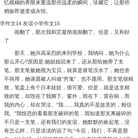
忆模糊的界限来重温那些温柔的瞬间，珍藏它，让那些
稍纵即逝变成永恒。
学作文14
友谊小学作文15
闹翻了，那次我和芷凝彻底闹翻了。但是，又和好
了
那天，她兴高采烈的来到学校，我纳闷，她为什么
那么开心?原因是:她姐姐回来了，还从那给她带了支
笔。那支笔被她视为宝贝，就算是谁笔没水了，她也舍
不得用，她请愿被人叫做“穷鬼”，也不愿用。那支笔很精
致，笔盖上有个日本娃娃，很可爱。但是，就是这支精
致的笔，却毁在了我脚下。窗外，雨在下，雷在响，而
我的内心，却在哭泣。“我……我真的不是故意的，相信
我。”我惊恐的看着那支破碎的笔，我知道那支离破碎的
不只是一支笔，还有我们的友谊。她默默的捡起笔，没
有怎么样，只是淡淡的说了句:“今后，我们，不再是朋