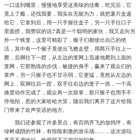
一口送到嘴里，慢慢地享受这美味的佳肴，吃完后，它
竟上了瘾，还找我要，我实在无能为力，就把薯片盒递
给它，它拿到后，用一只手握住盒子，另一只手往口子
里面捞，我赞叹的说∶“真是一个聪明的家伙，我又走向另
外一个铁笼，这里可精彩了，猴子们都使出自己的绝
活，其中有一个猴子竟使出飞檐走壁，用两只手往上一
爬，后脚往下一蹬，从左边的笼网上迅速地爬到上面的
笼网，它那熟练的步伐，敏捷的身手，赢来了观众们的
掌声，另一只猴子也不甘示弱，它更猛，竟然从左边的
网上，双脚往后一蹬，双手往右边的笼子一抓，一个高
难度动作完成了，观众再一次鼓掌，那只猴子也用手不
停地拍，惹的大家哈哈大笑，随后我们离开了这片给我
门带来了欢声笑语的地方。
我们还参观了许多景点，有百鸽齐飞的放鸽坪，有
绿树成阴的竹林，有惊险刺激的游乐场……，这次游玩