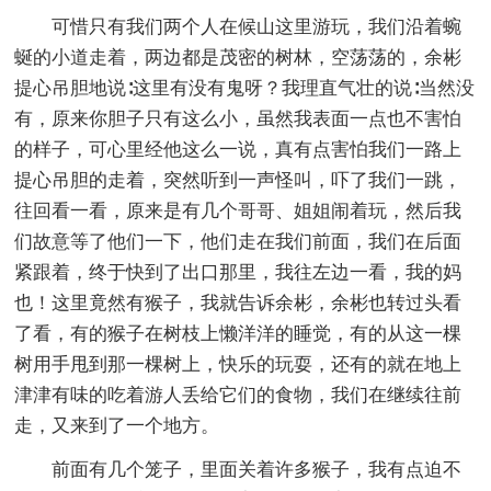
可惜只有我们两个人在候山这里游玩，我们沿着蜿
蜒的小道走着，两边都是茂密的树林，空荡荡的，余彬
提心吊胆地说∶这里有没有鬼呀？我理直气壮的说∶当然没
有，原来你胆子只有这么小，虽然我表面一点也不害怕
的样子，可心里经他这么一说，真有点害怕我们一路上
提心吊胆的走着，突然听到一声怪叫，吓了我们一跳，
往回看一看，原来是有几个哥哥、姐姐闹着玩，然后我
们故意等了他们一下，他们走在我们前面，我们在后面
紧跟着，终于快到了出口那里，我往左边一看，我的妈
也！这里竟然有猴子，我就告诉余彬，余彬也转过头看
了看，有的猴子在树枝上懒洋洋的睡觉，有的从这一棵
树用手甩到那一棵树上，快乐的玩耍，还有的就在地上
津津有味的吃着游人丢给它们的食物，我们在继续往前
走，又来到了一个地方。
前面有几个笼子，里面关着许多猴子，我有点迫不