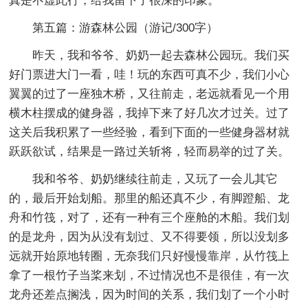
真是不虚此行，给我留下了很深的印象。
第五篇：游森林公园
（游记/300字）
昨天，我和爷爷、奶奶一起去森林公园玩。我们买
好门票进大门一看，哇！玩的东西可真不少，我们小心
翼翼的过了一座独木桥，又往前走，老远就看见一个用
横木柱摆成的健身器，我掉下来了好几次才过关。过了
这关后我积累了一些经验，看到下面的一些健身器材就
跃跃欲试，结果是一路过关斩将，轻而易举的过了关。
我和爷爷、奶奶继续往前走，又玩了一会儿其它
的，最后开始划船。那里的船还真不少，有脚蹬船、龙
舟和竹筏，对了，还有一种有三个座舱的木船。我们划
的是龙舟，因为从没有划过、又不得要领，所以没划多
远就开始原地转圈，无奈我们只好慢慢靠岸，从竹筏上
拿了一根竹子当桨来划，不过情况也不是很佳，有一次
龙舟还差点搁浅，因为时间的关系，我们划了一个小时