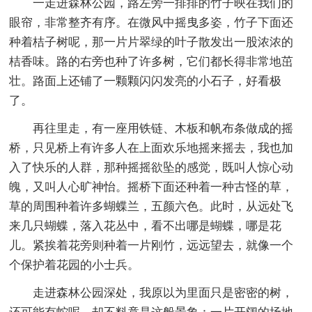
一走进森林公园，路左旁一排排的竹子映在我们的
眼帘，非常整齐有序。在微风中摇曳多姿，竹子下面还
种着桔子树呢，那一片片翠绿的叶子散发出一股浓浓的
桔香味。路的右旁也种了许多树，它们都长得非常地茁
壮。路面上还铺了一颗颗闪闪发亮的小石子，好看极
了。
再往里走，有一座用铁链、木板和帆布条做成的摇
桥，只见桥上有许多人在上面欢乐地摇来摇去，我也加
入了快乐的人群，那种摇摇欲坠的感觉，既叫人惊心动
魄，又叫人心旷神怡。摇桥下面还种着一种古怪的草，
草的周围种着许多蝴蝶兰，五颜六色。此时，从远处飞
来几只蝴蝶，落入花丛中，看不出哪是蝴蝶，哪是花
儿。紧挨着花旁则种着一片刚竹，远远望去，就像一个
个保护着花园的小士兵。
走进森林公园深处，我原以为里面只是密密的树，