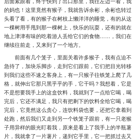
后面紧跟着，终于快到了出口那里，我往左边一看，我
的妈也！这里竟然有猴子，我就告诉余彬，余彬也转过
头看了看，有的猴子在树枝上懒洋洋的睡觉，有的从这
一棵树用手甩到那一棵树上，快乐的玩耍，还有的就在
地上津津有味的吃着游人丢给它们的食物……，我们在
继续往前走，又来到了一个地方。
前面有几个笼子，里面关着许多猴子，我有点迫不
急待了，加块乐脚步，走到它们跟前，它们把目光转移
到我们这些不速之客身上，有一只猴子往铁笼上爬了几
格，就伸出它那只黑乎乎的手，它干吗？我想着，它是
不是想要我手上的这盒饮料，我就到了一点给它喝，喝
完后，它还不满足，我只有把剩下的饮料全给它喝，喝
完后，它竟然这么贪心，连饮料袋也要，还把它拿着到
处跑，然后我们又走到另一个铁笼子跟前，有一只老猴
子用异样的眼光盯着我，原来是看上了我手上的半瓶薯
片，我就拿了一片薯片，递到它手里，它一把抓过去又