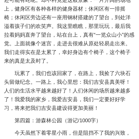
还可能有蛇呢。却不料竟是这般景象：一片开阔的场地
上，健身区有各种各样的健身器材；休闲区有一排摇
椅；休闲区旁边还有一座用钢材搭建的了望台，到处洋
溢着孩子们的欢笑声。我这里瞧瞧，那里玩玩，最后我
拉着妈妈直奔了望台，站在台上，真有“一览众山小”的感
觉。上面就像个迷宫，走进去很难从原处轻易走出来。
我们走得实在是太累了，幸好身边有个椅子，这个椅子
来的真是太及时了。
玩累了，我们也该回家了，在路上，我捡了六块石
头留做纪念。一路上，我心里想：我们吉安县真美呀！
人们的生活水平越来越好了！人们休闲的场所越来越多
了！我爱我的家乡，我爱吉安县，我们一定要好好学
习，将来把我们吉安县建设得更加美丽！
第四篇：游森林公园
（游记/1000字）
今天虽然下着零星小雨，但是阻挡不了我的兴致，