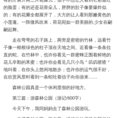
有的才展开两三片花瓣儿，似乎不想让人看到它那羞红
的脸蛋；有的还是花骨朵儿，胖胖的肚子像要爆炸似
的；有的花瓣全都展开了，大方的让人看到那嫩黄色的
小莲蓬。一阵微风吹来，荷花宛如一群美丽的.少女在翩
翩起舞。
走在弯弯的石子路上，两旁是密密的竹林，远看竹
子像一根根绿色的柱子顶在天地之间。近看像一条条拉
直的蛇。在竹林中，也许你看见一群蜜蜂正围着鲜艳的
花儿辛勤的釆蜜；也许你会看见几只小鸟＂叽叽喳喳＂
地叫着，在你头上悠闲地散步；也许你的运气很不好，
在欣赏风景时看到一条蛇吐着信子向你游来……
森林公园真是一个休闲度假的好地方。
第三篇：游森林公园
（游记/600字）
今天下午，我同妈妈去了森林公园游玩。