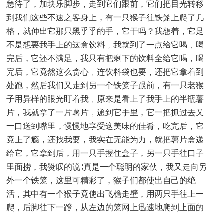
急待了，加块乐脚步，走到它们跟前，它们把目光转移
到我们这些不速之客身上，有一只猴子往铁笼上爬了几
格，就伸出它那只黑乎乎的手，它干吗？我想着，它是
不是想要我手上的这盒饮料，我就到了一点给它喝，喝
完后，它还不满足，我只有把剩下的饮料全给它喝，喝
完后，它竟然这么贪心，连饮料袋也要，还把它拿着到
处跑，然后我们又走到另一个铁笼子跟前，有一只老猴
子用异样的眼光盯着我，原来是看上了我手上的半瓶薯
片，我就拿了一片薯片，递到它手里，它一把抓过去又
一口送到嘴里，慢慢地享受这美味的佳肴，吃完后，它
竟上了瘾，还找我要，我实在无能为力，就把薯片盒递
给它，它拿到后，用一只手握住盒子，另一只手往口子
里面捞，我赞叹的说∶真是一个聪明的家伙，我又走向另
外一个铁笼，这里可精彩了，猴子们都使出自己的绝
活，其中有一个猴子竟使出飞檐走壁，用两只手往上一
爬，后脚往下一蹬，从左边的笼网上迅速地爬到上面的