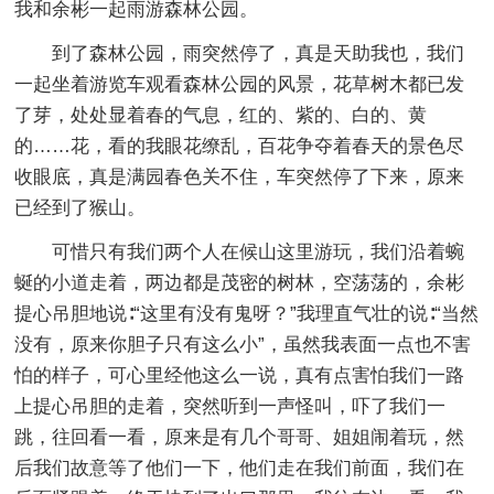
我和余彬一起雨游森林公园。
到了森林公园，雨突然停了，真是天助我也，我们
一起坐着游览车观看森林公园的风景，花草树木都已发
了芽，处处显着春的气息，红的、紫的、白的、黄
的……花，看的我眼花缭乱，百花争夺着春天的景色尽
收眼底，真是满园春色关不住，车突然停了下来，原来
已经到了猴山。
可惜只有我们两个人在候山这里游玩，我们沿着蜿
蜒的小道走着，两边都是茂密的树林，空荡荡的，余彬
提心吊胆地说∶“这里有没有鬼呀？”我理直气壮的说∶“当然
没有，原来你胆子只有这么小”，虽然我表面一点也不害
怕的样子，可心里经他这么一说，真有点害怕我们一路
上提心吊胆的走着，突然听到一声怪叫，吓了我们一
跳，往回看一看，原来是有几个哥哥、姐姐闹着玩，然
后我们故意等了他们一下，他们走在我们前面，我们在