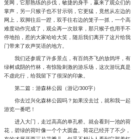
笼网，它那熟练的步伐，敏捷的身手，赢来了观众们的
掌声，另一只猴子也不甘示弱，它更猛，竟然从左边的
网上，双脚往后一蹬，双手往右边的笼子一抓，一个高
难度动作完成了，观众再一次鼓掌，那只猴子也用手不
停地拍，惹的大家哈哈大笑，随后我们离开了这片给我
门带来了欢声笑语的地方。
我们还参观了许多景点，有百鸽齐飞的放鸽坪，有
绿树成阴的竹林，有惊险刺激的游乐场，这次游玩真是
不虚此行，给我留下了很深的印象。
第二篇：游森林公园
（游记/300字）
你去过兴化森林公园吗？如果没去过，就和我一起
游览一番吧！
进入大门，走过高高的单孔桥。就会看到一池的荷
花，碧绿的荷叶像一个个大圆盘。荷花已经开了不少，