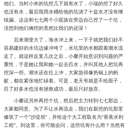
他们。当时小米的坑挖几下就有水了，小瑞的挖了好久
也没有水，最后我用水桶给他的坑浇了十盆水才没有继
续漏。达达和七七两个小屁孩在旁边自己挖了一个坑，
没想到他们俩挖的竟然比我们的还深！
后来潮变大了，海水冲上来，一下子就把我们好不
容易建好的水坑边缘冲垮了，水坑里的水都跟着潮水流
走了。就这样反复几次之后，小馨开始意识到问题的严
重性，于是她让我和她一起去舀水，并叫其他人把坑再
挖深一些。潮水还在往上冲，大家急得像热锅上的蚂
蚁，都在紧张地忙碌着。可是，老天爷就是不给面子，
舀了好多水也没有拯救成功，最后只好放弃。
小馨说另外再挖个坑，然后把主力转到七七那边，
大家都同意。为了不让水再流走，我们在新挖的坑那里
修筑了一个"沙堤坝"，并给这个大工程取名为"香蕉水利
工程"。到这里，你可能会问，这些坑有什么用？当然有