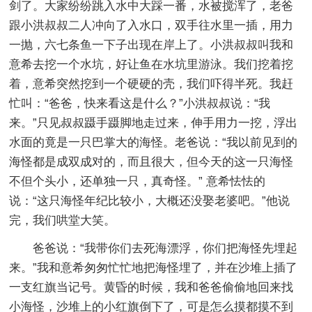
剑了。大家纷纷跳入水中大踩一番，水被搅浑了，老爸
跟小洪叔叔二人冲向了入水口，双手往水里一插，用力
一抛，六七条鱼一下子出现在岸上了。小洪叔叔叫我和
意希去挖一个水坑，好让鱼在水坑里游泳。我们挖着挖
着，意希突然挖到一个硬硬的壳，我们吓得半死。我赶
忙叫：“爸爸，快来看这是什么？”小洪叔叔说：“我
来。”只见叔叔蹑手蹑脚地走过来，伸手用力一挖，浮出
水面的竟是一只巴掌大的海怪。老爸说：“我以前见到的
海怪都是成双成对的，而且很大，但今天的这一只海怪
不但个头小，还单独一只，真奇怪。” 意希怯怯的
说：“这只海怪年纪比较小，大概还没娶老婆吧。”他说
完，我们哄堂大笑。
爸爸说：“我带你们去死海漂浮，你们把海怪先埋起
来。”我和意希匆匆忙忙地把海怪埋了，并在沙堆上插了
一支红旗当记号。黄昏的时候，我和爸爸偷偷地回来找
小海怪，沙堆上的小红旗倒下了，可是怎么摸都摸不到