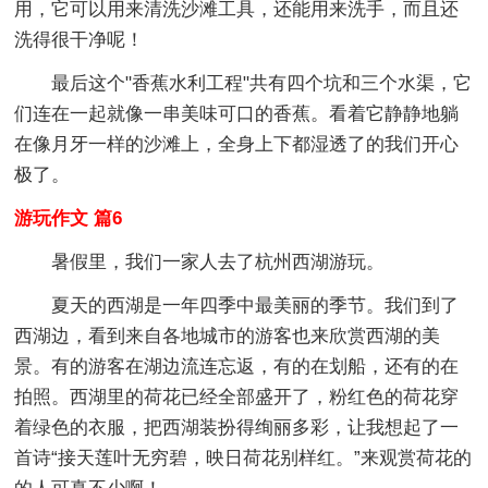
用，它可以用来清洗沙滩工具，还能用来洗手，而且还
洗得很干净呢！
最后这个"香蕉水利工程"共有四个坑和三个水渠，它
们连在一起就像一串美味可口的香蕉。看着它静静地躺
在像月牙一样的沙滩上，全身上下都湿透了的我们开心
极了。
游玩作文 篇6
暑假里，我们一家人去了杭州西湖游玩。
夏天的西湖是一年四季中最美丽的季节。我们到了
西湖边，看到来自各地城市的游客也来欣赏西湖的美
景。有的游客在湖边流连忘返，有的在划船，还有的在
拍照。西湖里的荷花已经全部盛开了，粉红色的荷花穿
着绿色的衣服，把西湖装扮得绚丽多彩，让我想起了一
首诗“接天莲叶无穷碧，映日荷花别样红。”来观赏荷花的