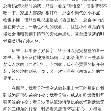
总听妈妈说那时的我，只要一看见“孙悟空”，便眼睛都不
眨一下。家里人都感到很好奇，那么个淘气的小不点，
啥也不懂，但只要电视里播放《西游记》，总会乖乖的
坐在椅子上，一动也不动的观看。并且这小不点儿的情
绪还会随电视剧中情节的变化而波动。甚至连做梦的时
候都念叨着“孙大圣。”
后来，我学会了好多字，终于可以完完整整的看一
本书。我迫不及待地拉着妈妈，让她给我买了一整套我
梦寐以求的《西游记》。回到家，我小心翼翼的拆开包
装，轻轻地翻到第一页，又一次沉浸在《西游记》的世
界里……
在那里，我看见孙悟空从做花果山大王的叛逆自我
到成为唐僧徒弟的转变；我看见猪八戒从好吃懒做到坚
强勇敢的转变；看见沙僧从流沙河复仇的妖怪到默默无
闻的三师弟的转变；我还看见唐僧“不忘初心，方得始