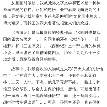
从童蒙时候起，我就觉得文字文学和艺术是一种神
圣而神秘的存在。它们如翅膀，会带着我飞向更高的山
峰，是文字让我的童年变得充盈!中国的文化历史悠久，
博大精深，而我国的四大名著也很受人们的欢迎。
《西游记》是我最喜欢的经典作品，它同时也是我
国的四大名著之一，与它同名的还有《水浒传》、《红
楼梦》和《三国演义》。《西游记》是一部古典的神魔
小说，里面讲述了唐僧师徒四人，历经了九九八十一次
劫难后，最终取得真经的故事。
故事中，我最喜欢的人物就是人称“齐天大圣”的孙悟
空了。他神通广大，学有七十二变，还有金云和金箍
棒，上天、入地、下海，他几乎无所不能。一路上，孙
悟空尽心尽职，尽全力去保护师父，唐僧。可是唐僧不
但一而再，再而三地误解孙悟空，而且还三番两次地，
想把孙悟空逐出师门……可是，孙悟空还是一直在保护