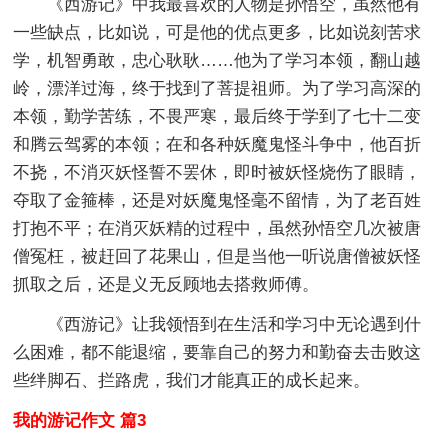
《西游记》中我最喜欢的人物是孙悟空，虽然他有
一些缺点，比如说，可是他的优点更多，比如说刻苦求
学，机智勇敢，忠心耿耿……他为了学习本领，翻山越
岭，漂洋过海，终于找到了菩提祖师。为了学习高深的
本领，勤学苦练，不畏严寒，最后终于学到了七十二变
和腾云驾雾的本领；在和各种妖魔鬼怪斗争中，他百折
不挠，不消灭妖怪誓不罢休，即时被妖怪烧伤了眼睛，
夺取了金箍棒，还是对妖魔鬼怪毫不留情，为了老百姓
打抱不平；在消灭妖精的过程中，虽然孙悟空几次被唐
僧冤枉，被赶回了花果山，但是当他一听说唐僧被妖怪
抓取之后，还是义无反顾地去搭救师傅。
《西游记》让我领悟到在生活和学习中无论遇到什
么困难，都不能退缩，要靠自己的努力和勤奋去击败这
些绊脚石、拦路虎，我们才能真正的成长起来。
我的游记作文 篇3