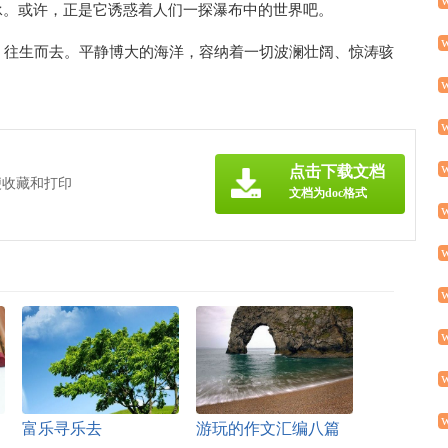
承。或许，正是它诱惑着人们一探瀑布中的世界吧。
，往生而去。平静博大的海洋，容纳着一切波澜壮阔、惊涛骇
点击下载文档
便收藏和打印
文档为doc格式
富乐寻乐去
游玩的作文汇编八篇