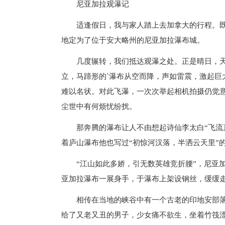
尼亚加拉观瀑记
适逢假日，我与家人踏上去加拿大的行程。
地定为了位于安大略州的尼亚加拉瀑布城。
几度辗转，我们抵达观瀑之处。正是晴日，
立，马蹄形的`瀑布从空而降，声如雷震，激起巨
难以名状。对此飞瀑，一次次举起相机拍摄仍觉
尘世中有何烦忧纷扰。
那奔腾的瀑布让人不由想起诗仙李太白“飞流
着庐山瀑布他也写过“初惊河汉落，半洒云天里”
“江山如此多娇，引无数英雄竞折腰”，尼亚
亚加拉瀑布一展身手，于瀑布上架设钢丝，缓缓
相传在当地的峡谷中有一个古老的印地安部
给了又老又丑的男子，少女痛不欲生，坐着竹筏