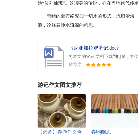
她“位列仙班”。这凄美的传说，亦在当地代代传
奇绝的瀑布终究如一切水的形式，流归沧海
浪，诠释着静水流深的哲思。
《尼亚加拉观瀑记.doc》
将本文的Word文档下载到电脑，方
推荐度：
游记作文图文推荐
【必备】春游作文合
春熙幽思