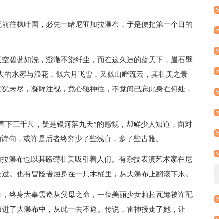
既前往枫叶国，必先一睹尼亚加拉瀑布，于是便把第一个目的
天空碧蓝如洗，澄澈不染纤尘，而在这久违的蓝天下，崖石壁
大的水雾与浪花，似六月飞雪，又似山畔流云，其壮美之景
意犹未尽，凝眸注视，竟心驰神往，不觉间已忘此身在何处，
直下三千尺，疑是银河落九天”的感慨，却鲜少人知道，面对
的诗句，或许是后者终究少了些浅白，多了些古雅。
加拉瀑布也以其磅礴壮美吸引着人们。有杂技表演艺术家在尼
走过。也有冒险者屈身在一只木桶里，从大瀑布上翻滚下来。
落，终身大事需遵从父母之命，一位美丽少女莉拉瓦娜被许配
漂进了大瀑布中，从此一去不返。传说，雷神接走了她，让