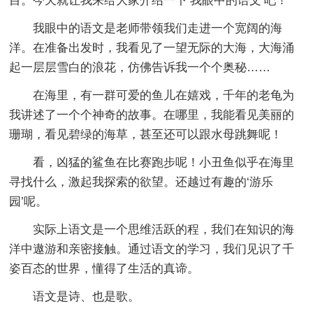
目。今天就让我来给大家介绍一下‘我眼中的语文’吧！
我眼中的语文是老师带领我们走进一个宽阔的海
洋。在准备出发时，我看见了一望无际的大海，大海涌
起一层层雪白的浪花，仿佛告诉我一个个奥秘……
在海里，有一群可爱的鱼儿在嬉戏，千年的老龟为
我讲述了一个个神奇的故事。在哪里，我能看见美丽的
珊瑚，看见碧绿的海草，甚至还可以跟水母跳舞呢！
看，凶猛的鲨鱼在比赛跑步呢！小丑鱼似乎在海里
寻找什么，激起我探索的欲望。还越过有趣的‘游乐
园’呢。
实际上语文是一个思维活跃的程，我们在知识的海
洋中遨游和亲密接触。通过语文的学习，我们见识了千
姿百态的世界，懂得了生活的真谛。
语文是诗、也是歌。