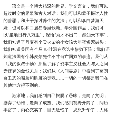
语文是一个博大精深的世界。学文言文，我们可以
超过时空的界限和古人对话：我们可以和孟子探讨人性
的善恶，和庄子探讨养生的文法；可以和李白梦游天
姥，也可以和白居易春游钱塘。学外国作品，我们可
以“坐地日行八万里”，深悟“秀才不出门，能知天下事”，
我们知道了丹麦有个卖火柴的小女孩大年夜惨死街头；
我们知道美国有个马克·吐温在竞选中惨败下阵；我们还
知道法国有个韩麦尔先生不甘当亡国奴的事迹。我们从
《我的叔叔于勒》那里了解了资本主义社会人与人之间
赤裸裸的金钱关系；我们从《人间喜剧》中看到了葛朗
台丑恶的嘴脸和肮脏的灵魂……一切的一切都是我们在
其他地方得不到的。
渐渐地，我们感到自己摆脱了愚昧，走向了文明；
摒弃了幼稚，走向了成熟。我们感到视野开阔了，阅历
丰富了，内心充实了，目光敏锐了，思想升华了，人格