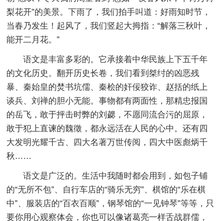
梨花开”的美景。下雨了，我们拍手叫道：好雨知时节，
当春乃发生！起风了，我们竖起大拇指：“解落三秋叶，
能开二月花。”
语文是丰富多彩的。它承接着中华民族上下五千年
的文化历史。翻开历史长卷，我们看到桀纣的凶恶残
暴、秦始皇的焚书坑儒、秦桧的奸佞狡诈、赵括的纸上
谈兵、刘禅的胆小无能。事物都有两面性，那精忠报国
的岳飞，敢于抨击时弊的刘勰，不愿同流合污的屈原，
敢于犯上直谏的魏徵，都永远活在人民的心中。还有四
大发明光耀千古、四大名著万世传阅，四大中医彪炳千
秋……
语文是广泛的。生活中我随时都会用到，如包子铺
的“无所不包”、自行车店的“骑乐无穷”、棋馆的“乐在棋
中”、服装店的“百衣百顺”，钢琴馆的“一见钟琴”等等，只
要你用心观察体会，你也可以像诸葛亮一样舌战群儒，