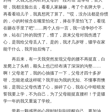
到有一天我无意间听到父母的一段对话“造孽呀，丢人
呀，我都没脸出去，看看人家赫赫，考了个名牌大学，
再看看咱儿子，我真想死了算了。”“哎，没办法都是你惯
的，小的时候含在嘴里怕化了，捧在手里怕飞了，看现
在砸在手里了吧”……两个人你一言，我一语争吵个不
休，站在门外的我愣了，懵了，原来父母对我伤透了
心，是我给父母丢人了。是的，我才几岁呀，辍学在家
能干什么，我开始后悔了。
再后来，有一天我突然发现父母的腰不再挺直，白
发爬上了头梢，额头上也已经布满了深深的沟壑……
啊！父母老了，我的心抽搐了一下，父母才四十多岁
呀，怎能老成这样呢？我开始为我的无知、不懂事而懊
恼，是我让父母伤透了心，操碎了心，我在心中暗暗发
誓我要上学，不为自己，为了父母能挺直腰杆！于是辍
学一年的我又重返了学校。
带着一颗感恩的心我时时刻刻提醒自己，要加油，