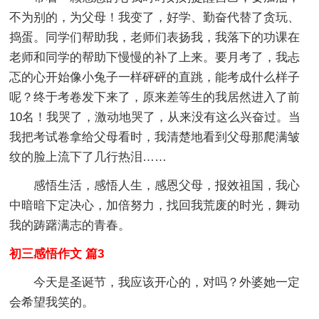
不为别的，为父母！我变了，好学、勤奋代替了贪玩、
捣蛋。同学们帮助我，老师们表扬我，我落下的功课在
老师和同学的帮助下慢慢的补了上来。要月考了，我忐
忑的心开始像小兔子一样砰砰的直跳，能考成什么样子
呢？终于考卷发下来了，原来差等生的我居然进入了前
10名！我哭了，激动地哭了，从来没有这么兴奋过。当
我把考试卷拿给父母看时，我清楚地看到父母那爬满皱
纹的脸上流下了几行热泪……
感悟生活，感悟人生，感恩父母，报效祖国，我心
中暗暗下定决心，加倍努力，找回我荒废的时光，舞动
我的踌躇满志的青春。
初三感悟作文 篇3
今天是圣诞节，我应该开心的，对吗？外婆她一定
会希望我笑的。