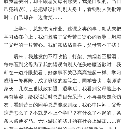
取我需要的，却不顾忌父母的感受，我是自私的。当自
己犯错误时，总把错误推到别人身上，看到别人受批评
时，自己却在一边偷笑……
上学时，总想拖拉作业、逃课之类的事，却从未把
学习放在心上，我们忽略了父母苦口婆心的教导，坍塌
了父母的一片苦心。我们却沾沾自喜，父母管不了我！
后来，我越发的不可收拾，打架、抽烟甚至酗酒，
每每看到父母为了我的错误向别人低头哈腰道歉时，我
却在一边冷眼想看，好像事不关己高高挂起一样。学习
成绩一降再降，成了班级的差等生，同学告状，老师请
家长，几次三番以致劝退。退学后，我看到父母脸上不
再有笑容，给我说话时总是目光呆滞，不再喜欢走亲访
友，看到昔日的同学总是能躲则躲，我心中纳闷，父母
这是怎么了？不就是不上个学吗？有什么了不起的，条
条大路通罗马。无业游民的我开始在社会上游荡……直