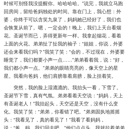
时候可别怪我没提醒你。哈哈哈哈。”说完，我就立马跑
回房间，留给爸妈独处的时间。靠在门上，我心想：外
婆，你终于可以含笑九泉了，妈妈她已经好了，我们也
会恢复从前了。嗯，一定会的！晚上，我们上天台看烟
花。圣诞节而已，弄得更新年一样。我拿起烟花，看着
上面的火花。弟弟扯了扯我的袖子：“姐姐，你说，外婆
还会来看我们吗？”我笑了笑：“会的，不过现在，外婆要
睡觉了，我们都要小声一点……”弟弟看着我，说：“好，
我们都小声一点。”弟弟的眼睛亮亮的，像天空上的星
星。我看向爸妈，他们肩膀靠着肩膀，脸上挂着笑。
突然，我的脸上湿漉漉的。我抬头一看，下雪了。
圣诞节下雪，真有气氛。弟弟看着天空说：“妈妈，天上
有圣诞老人！”我抬起头，天空还是天空，没有什么变
化。我笑了笑：“弟弟，你看错了吧。”弟弟固执地摇摇
头：“我看见了，真的看见了！”我看了看妈妈，
说：“爸、妈，我们回去吧。”他们点点头，我就拉着弟弟