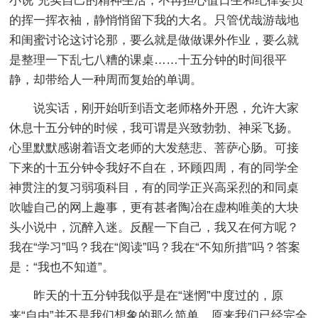
小说”充实自己的精神生活；不再担心值日生和纪律委员
的挥一挥衣袖，静悄悄留下我的大名。只管优哉游哉地
和闺蜜讨论这讨论那，要么就是做做课外作业，要么就
是整理一下乱七八糟的课桌……十五分钟的时间很平
静，却带给人一种周而复始的单调。
说实话，刚开始听到语文老师格外开恩，允许大家
休息十五分钟的时候，我可谓是兴致勃勃、神采飞扬。
心里默默感谢着语文老师的大发慈悲、菩萨心肠。可接
下来的十五分钟令我好不自在，环顾四周，有的同学全
神贯注的复习弱项科目，有的同学正兴高采烈的和同桌
吹嘘自己的网上趣事，更有甚者陶冶在虚构唯美的大块
头小说中，沉醉入迷。反醒一下自己，我又在何方呢？
我在“学习”吗？我在“阅读”吗？我在“不知所措”吗？答案
是：“我也不知道”。
昨天的十五分钟我似乎是在“迷惘”中度过的，原
来“自由”并不是我们想象的那么简单，原来我们已经完全