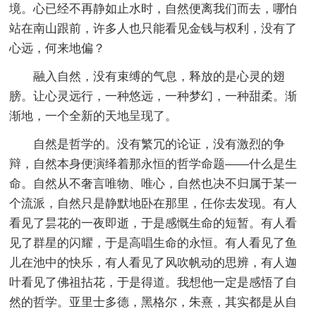
境。心已经不再静如止水时，自然便离我们而去，哪怕
站在南山跟前，许多人也只能看见金钱与权利，没有了
心远，何来地偏？
融入自然，没有束缚的气息，释放的是心灵的翅
膀。让心灵远行，一种悠远，一种梦幻，一种甜柔。渐
渐地，一个全新的天地呈现了。
自然是哲学的。没有繁冗的论证，没有激烈的争
辩，自然本身便演绎着那永恒的哲学命题——什么是生
命。自然从不奢言唯物、唯心，自然也决不归属于某一
个流派，自然只是静默地卧在那里，任你去发现。有人
看见了昙花的一夜即逝，于是感慨生命的短暂。有人看
见了群星的闪耀，于是高唱生命的永恒。有人看见了鱼
儿在池中的快乐，有人看见了风吹帆动的思辨，有人迦
叶看见了佛祖拈花，于是得道。我想他一定是感悟了自
然的哲学。亚里士多德，黑格尔，朱熹，其实都是从自