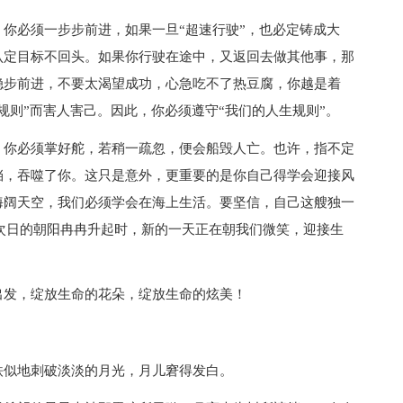
你必须一步步前进，如果一旦“超速行驶”，也必定铸成大
认定目标不回头。如果你行驶在途中，又返回去做其他事，那
稳步前进，不要太渴望成功，心急吃不了热豆腐，你越是着
规则”而害人害己。因此，你必须遵守“我们的人生规则”。
。你必须掌好舵，若稍一疏忽，便会船毁人亡。也许，指不定
挡，吞噬了你。这只是意外，更重要的是你自己得学会迎接风
海阔天空，我们必须学会在海上生活。要坚信，自己这艘独一
次日的朝阳冉冉升起时，新的一天正在朝我们微笑，迎接生
出发，绽放生命的花朵，绽放生命的炫美！
铁似地刺破淡淡的月光，月儿窘得发白。