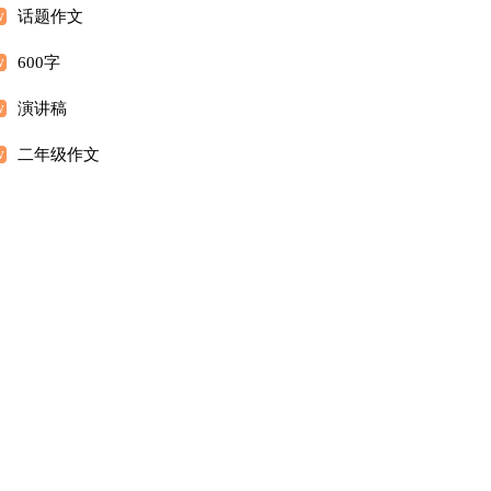
话题作文
600字
演讲稿
二年级作文