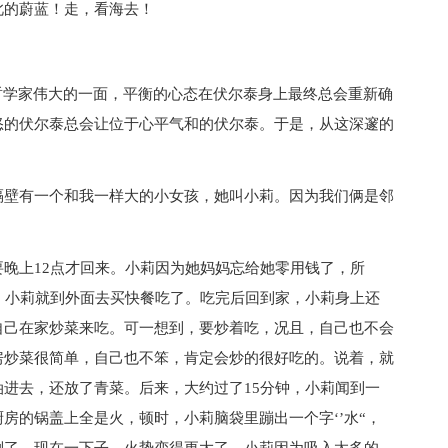
此的蔚蓝！走，看海去！
哲学家伟大的一面，平衡的心态在伏尔泰身上最终总会重新确
怒的伏尔泰总会让位于心平气和的伏尔泰。于是，从这深邃的
隔壁有一个和我一样大的小女孩，她叫小莉。因为我们俩是邻
晚上12点才回来。小莉因为她妈妈忘给她零用钱了，所
。小莉就到外面去买快餐吃了。吃完后回到家，小莉身上还
自己在家炒菜来吃。可一想到，要炒着吃，况且，自己也不会
房炒菜很简单，自己也不笨，肯定会炒的很好吃的。说着，就
进去，还放了青菜。后来，大约过了15分钟，小莉闻到一
房的锅盖上全是火，顿时，小莉脑袋里蹦出一个字‘’水“，