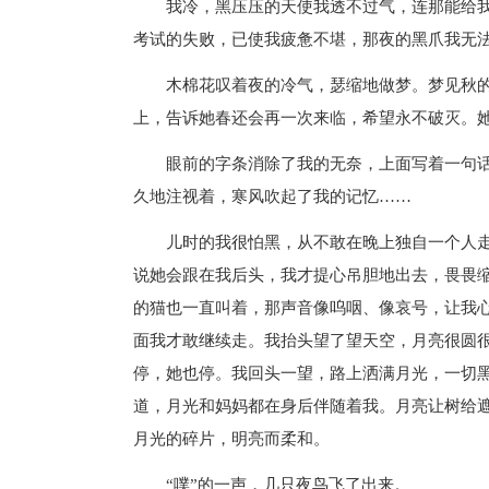
我冷，黑压压的天使我透不过气，连那能给
考试的失败，已使我疲惫不堪，那夜的黑爪我无
木棉花叹着夜的冷气，瑟缩地做梦。梦见秋
上，告诉她春还会再一次来临，希望永不破灭。
眼前的字条消除了我的无奈，上面写着一句话
久地注视着，寒风吹起了我的记忆……
儿时的我很怕黑，从不敢在晚上独自一个人
说她会跟在我后头，我才提心吊胆地出去，畏畏
的猫也一直叫着，那声音像呜咽、像哀号，让我
面我才敢继续走。我抬头望了望天空，月亮很圆
停，她也停。我回头一望，路上洒满月光，一切
道，月光和妈妈都在身后伴随着我。月亮让树给
月光的碎片，明亮而柔和。
“噗”的一声，几只夜鸟飞了出来。