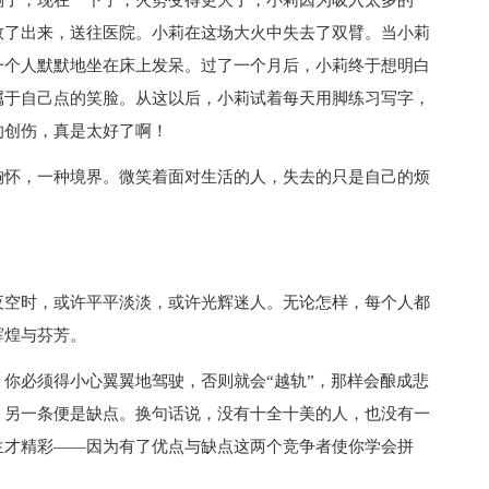
倒了，现在一下子，火势变得更大了，小莉因为吸入太多的
救了出来，送往医院。小莉在这场大火中失去了双臂。当小莉
一个人默默地坐在床上发呆。过了一个月后，小莉终于想明白
属于自己点的笑脸。从这以后，小莉试着每天用脚练习写字，
的创伤，真是太好了啊！
胸怀，一种境界。微笑着面对生活的人，失去的只是自己的烦
夜空时，或许平平淡淡，或许光辉迷人。无论怎样，每个人都
辉煌与芬芳。
你必须得小心翼翼地驾驶，否则就会“越轨”，那样会酿成悲
，另一条便是缺点。换句话说，没有十全十美的人，也没有一
生才精彩——因为有了优点与缺点这两个竞争者使你学会拼