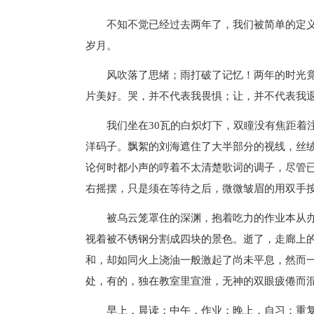
不知不觉已经过去两年了，我们被简单的定
岁月。
风吹落了思绪；雨打破了记忆！两年的时光
片美好。哭，并不代表我畏惧；让，并不代表我
我们坐在30瓦的白炽灯下，双瞳没有焦距着
洋码子。飘絮的刘海遮住了大半部分的视线，丝
论何时都小声的哼着不太清楚歌词的调子，尽管
右摇摆，只是须在等待之后，微微皱眉的用双手
被乌云笼罩住的深渊，抱着吃力的作业本从
视着被不锈钢分割成四块的景色。逝了，走廊上
和，却如同火上浇油一般激起了尚未平息，然而
处，有的，独在教室里宣泄，无神的双眼疲倦而
早上，晨读；中午，作业；晚上，自习；重