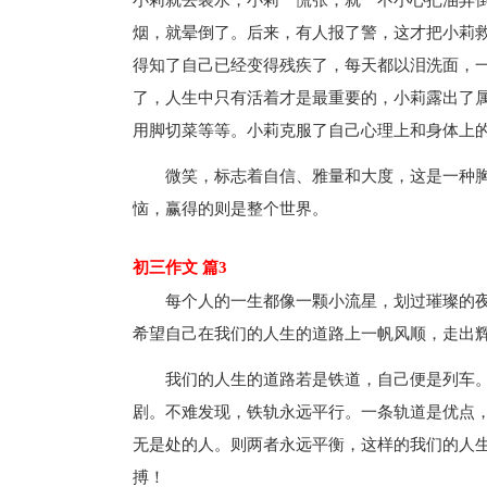
小莉就去装水，小莉一慌张，就一不小心把油弄
烟，就晕倒了。后来，有人报了警，这才把小莉
得知了自己已经变得残疾了，每天都以泪洗面，
了，人生中只有活着才是最重要的，小莉露出了
用脚切菜等等。小莉克服了自己心理上和身体上
微笑，标志着自信、雅量和大度，这是一种
恼，赢得的则是整个世界。
初三作文 篇3
每个人的一生都像一颗小流星，划过璀璨的
希望自己在我们的人生的道路上一帆风顺，走出
我们的人生的道路若是铁道，自己便是列车。
剧。不难发现，铁轨永远平行。一条轨道是优点
无是处的人。则两者永远平衡，这样的我们的人
搏！