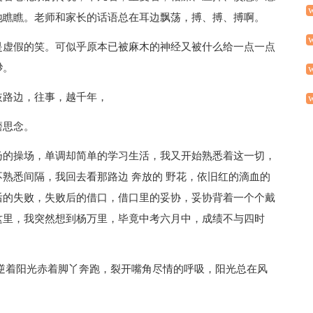
地瞧瞧。老师和家长的话语总在耳边飘荡，搏、搏、搏啊。
是虚假的笑。可似乎原本已被麻木的神经又被什么给一点一点
渺。
歧路边，往事，越千年，
磨思念。
扬的操场，单调却简单的学习生活，我又开始熟悉着这一切，
熟悉间隔，我回去看那路边 奔放的 野花，依旧红的滴血的
后的失败，失败后的借口，借口里的妥协，妥协背着一个个戴
这里，我突然想到杨万里，毕竟中考六月中，成绩不与四时
逆着阳光赤着脚丫奔跑，裂开嘴角尽情的呼吸，阳光总在风