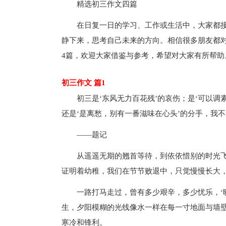
精选初三作文四篇
在日复一日的学习、工作或生活中，大家都
静下来，思考自己未来的方向。相信很多朋友都
4篇，欢迎大家借鉴与参考，希望对大家有所帮助
初三作文 篇1
初三是‘东风无力百花残’的哀伤；是‘可以调
还是‘是离愁，别有一番滋味在心头’的分手，我
——题记
从遥遥无期的翘首等待，到依依惜别的时光
证明着幼稚，我们在节节败退中，只觉慢慢长大
一路打马走过，曾有多少艰辛，多少忧乐，‘
生，夕阳模糊的光线像水一样在每一寸地面与墙
寒冷和锋利。