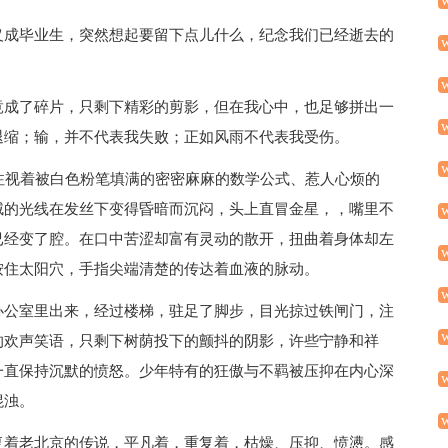
义成毕业生，突然想起要留下点儿什么，纪念我们已经逝去的
竟成了碎片，只剩下精彩的剪影，但在我心中，也足够拼出一
退缩；输，并不代表我失败；正如风雨不代表我受伤。
注视着被白色粉笔填满的密密麻麻的数学公式、惹人心烦的
绒的光线在发丝下变得昏暗而沉闷，头上直冒金星，，嘴里不
已经变了腔。在口中苦涩却富有灵动的散开，扭曲着身体却左
按住太阳穴，手指尖端清楚的传达着血液的脉动。
办公室里出来，经过楼梯，驻足了脚步，目光掠过铁闸门，注
的欢声笑语，只剩下树荫投下的颤抖的阴影，许些宁静和祥
一直保持沉默的愤怒。少年特有的狂傲与不羁被压抑在内心深
混浊。
复着老北京的传说，平凡着，重复着，枯燥、压抑、愤懑。感