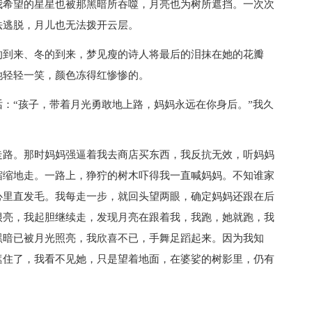
我希望的星星也被那黑暗所吞噬，月亮也为树所遮挡。一次次
法逃脱，月儿也无法拨开云层。
的到来、冬的到来，梦见瘦的诗人将最后的泪抹在她的花瓣
她轻轻一笑，颜色冻得红惨惨的。
：“孩子，带着月光勇敢地上路，妈妈永远在你身后。”我久
走路。那时妈妈强逼着我去商店买东西，我反抗无效，听妈妈
缩缩地走。一路上，狰狞的树木吓得我一直喊妈妈。不知谁家
心里直发毛。我每走一步，就回头望两眼，确定妈妈还跟在后
很亮，我起胆继续走，发现月亮在跟着我，我跑，她就跑，我
黑暗已被月光照亮，我欣喜不已，手舞足蹈起来。因为我知
遮住了，我看不见她，只是望着地面，在婆娑的树影里，仍有