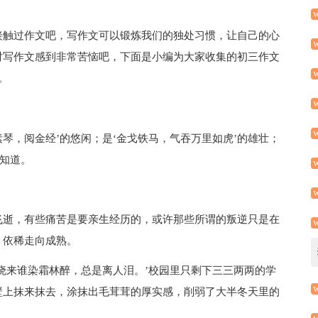
接触过作文吧，写作文可以锻炼我们的独处习惯，让自己的心
对写作文感到非常苦恼吧，下面是小编为大家收集的初三作文
。
素琴，阅金经’的悠闲；是‘金戈铁马，气吞万里如虎’的雄壮；
不知道。
飞逝，有些痛苦是要亲生经历的，或许那些所谓的叛逆只是在
，依稀走向成熟。
晓来谁染霜林醉，总是离人泪。’校园里只剩下三三两两的学
壁上抹来抹去，涂抹出毛茸茸的厚实感，削弱了大半冬天里的